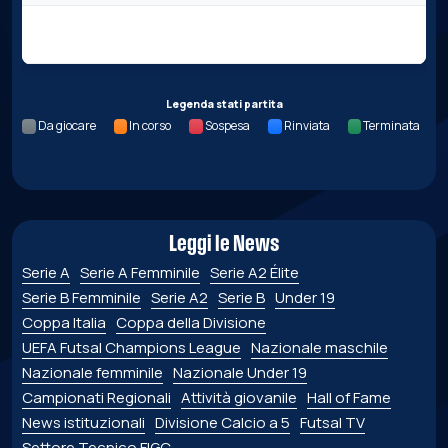
Nessun dato per questa giornata.
Legenda stati partita
Da giocare
In corso
Sospesa
Rinviata
Terminata
Leggi le News
Serie A
Serie A Femminile
Serie A2 Élite
Serie B Femminile
Serie A2
Serie B
Under 19
Coppa Italia
Coppa della Divisione
UEFA Futsal Champions League
Nazionale maschile
Nazionale femminile
Nazionale Under 19
Campionati Regionali
Attività giovanile
Hall of Fame
News istituzionali
Divisione Calcio a 5
Futsal TV
Settore Tecnico FIGC