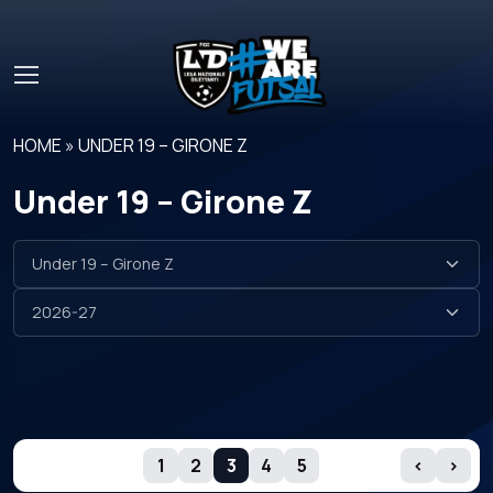
Skip to main content
HOME
»
UNDER 19 – GIRONE Z
Under 19 – Girone Z
GIORNATE
1
2
3
4
5
‹
›