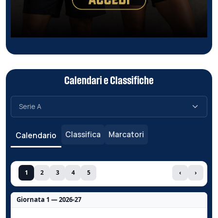
Calendari e Classifiche
Classifica
Marcatori
Calendario
1
2
3
4
5
‹
›
Giornata 1 — 2026-27
Nessun dato per questa giornata.