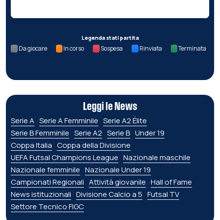
Legenda stati partita
Da giocare
In corso
Sospesa
Rinviata
Terminata
Leggi le News
Serie A
Serie A Femminile
Serie A2 Élite
Serie B Femminile
Serie A2
Serie B
Under 19
Coppa Italia
Coppa della Divisione
UEFA Futsal Champions League
Nazionale maschile
Nazionale femminile
Nazionale Under 19
Campionati Regionali
Attività giovanile
Hall of Fame
News istituzionali
Divisione Calcio a 5
Futsal TV
Settore Tecnico FIGC