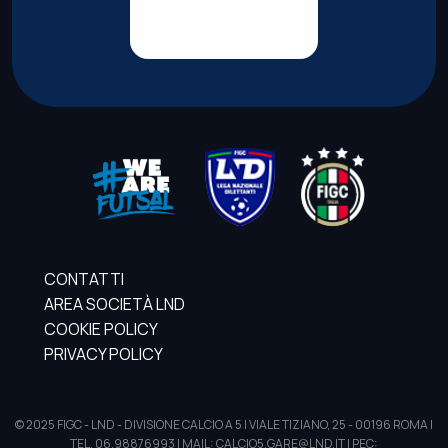
CONTATTI
AREA SOCIETÀ LND
COOKIE POLICY
PRIVACY POLICY
© 2025 FIGC - LND - DIVISIONE CALCIO A 5 | VIALE TIZIANO, 25 - 00196 ROMA |
TEL. 06.98876993 | MAIL: CALCIO5.GARE@LND.IT | PEC: