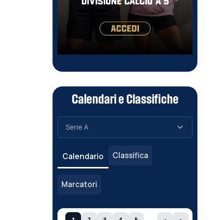
Calendari e Classifiche
Classifica
Calendario
Marcatori
1
2
3
4
5
‹
›