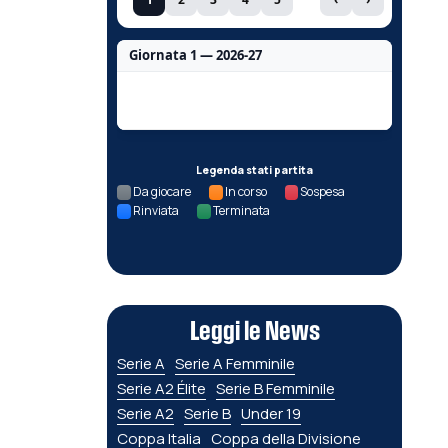
Giornata 1 — 2026-27
Nessun dato per questa giornata.
Legenda stati partita
Da giocare
In corso
Sospesa
Rinviata
Terminata
Leggi le News
Serie A
Serie A Femminile
Serie A2 Élite
Serie B Femminile
Serie A2
Serie B
Under 19
Coppa Italia
Coppa della Divisione