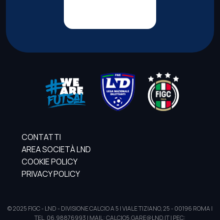
CONTATTI
AREA SOCIETÀ LND
COOKIE POLICY
PRIVACY POLICY
© 2025 FIGC - LND - DIVISIONE CALCIO A 5 | VIALE TIZIANO, 25 - 00196 ROMA |
TEL. 06.98876993 | MAIL: CALCIO5.GARE@LND.IT | PEC: