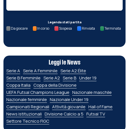
Legenda stati partita
Da giocare
In corso
Sospesa
Rinviata
Terminata
Leggi le News
Serie A
Serie A Femminile
Serie A2 Élite
Serie B Femminile
Serie A2
Serie B
Under 19
Coppa Italia
Coppa della Divisione
UEFA Futsal Champions League
Nazionale maschile
Nazionale femminile
Nazionale Under 19
Campionati Regionali
Attività giovanile
Hall of Fame
News istituzionali
Divisione Calcio a 5
Futsal TV
Settore Tecnico FIGC