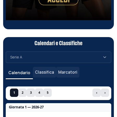
Calendari e Classifiche
Classifica
Marcatori
Calendario
1
2
3
4
5
‹
›
Giornata 1 — 2026-27
Nessun dato per questa giornata.