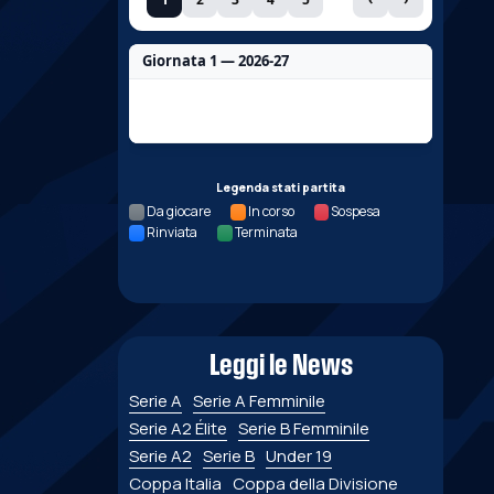
Giornata 1 — 2026-27
Nessun dato per questa giornata.
Legenda stati partita
Da giocare
In corso
Sospesa
Rinviata
Terminata
Leggi le News
Serie A
Serie A Femminile
Serie A2 Élite
Serie B Femminile
Serie A2
Serie B
Under 19
Coppa Italia
Coppa della Divisione