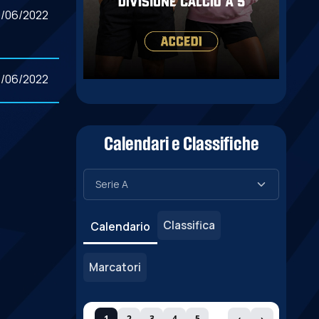
0/06/2022
2/06/2022
Calendari e Classifiche
Classifica
Calendario
Marcatori
1
2
3
4
5
‹
›