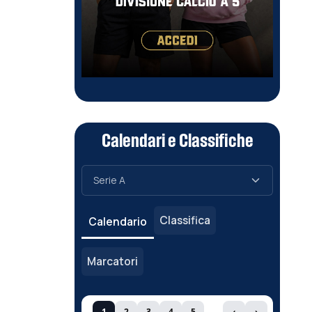
Calendari e Classifiche
Classifica
Calendario
Marcatori
1
2
3
4
5
‹
›