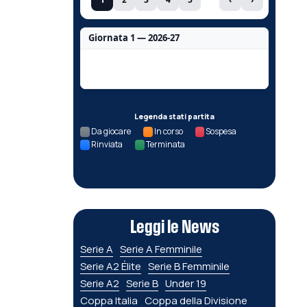
Giornata 1 — 2026-27
Nessun dato per questa giornata.
Legenda stati partita
Da giocare
In corso
Sospesa
Rinviata
Terminata
Leggi le News
Serie A
Serie A Femminile
Serie A2 Élite
Serie B Femminile
Serie A2
Serie B
Under 19
Coppa Italia
Coppa della Divisione