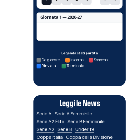
Giornata 1 — 2026-27
Nessun dato per questa giornata.
Legenda stati partita
Da giocare
In corso
Sospesa
Rinviata
Terminata
Leggi le News
Serie A
Serie A Femminile
Serie A2 Élite
Serie B Femminile
Serie A2
Serie B
Under 19
Coppa Italia
Coppa della Divisione