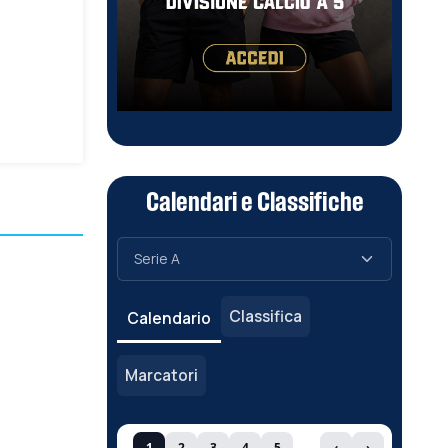
Calendari e Classifiche
Classifica
Calendario
Marcatori
1
2
3
4
5
‹
›