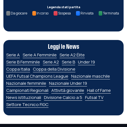
Legenda stati partita
Da giocare
In corso
Sospesa
Rinviata
Terminata
Leggi le News
Serie A
Serie A Femminile
Serie A2 Élite
Serie B Femminile
Serie A2
Serie B
Under 19
Coppa Italia
Coppa della Divisione
UEFA Futsal Champions League
Nazionale maschile
Nazionale femminile
Nazionale Under 19
Campionati Regionali
Attività giovanile
Hall of Fame
News istituzionali
Divisione Calcio a 5
Futsal TV
Settore Tecnico FIGC