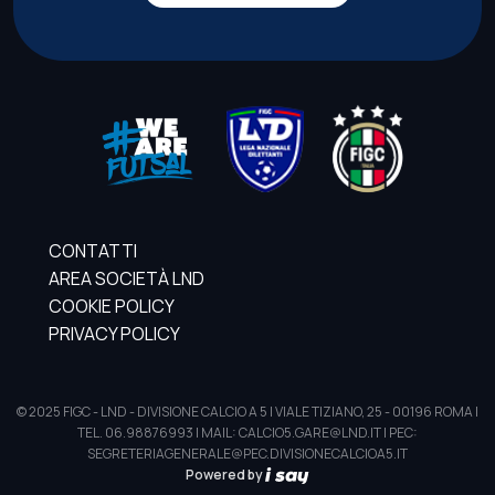
CONTATTI
AREA SOCIETÀ LND
COOKIE POLICY
PRIVACY POLICY
© 2025 FIGC - LND - DIVISIONE CALCIO A 5 | VIALE TIZIANO, 25 - 00196 ROMA |
TEL. 06.98876993 | MAIL: CALCIO5.GARE@LND.IT | PEC:
SEGRETERIAGENERALE@PEC.DIVISIONECALCIOA5.IT
Powered by