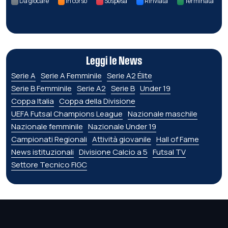
Da giocare
In corso
Sospesa
Rinviata
Terminata
Leggi le News
Serie A
Serie A Femminile
Serie A2 Élite
Serie B Femminile
Serie A2
Serie B
Under 19
Coppa Italia
Coppa della Divisione
UEFA Futsal Champions League
Nazionale maschile
Nazionale femminile
Nazionale Under 19
Campionati Regionali
Attività giovanile
Hall of Fame
News istituzionali
Divisione Calcio a 5
Futsal TV
Settore Tecnico FIGC