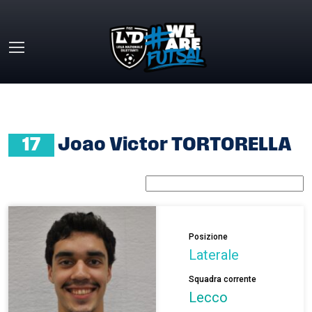
Skip to main content
HOME
»
JOAO VICTOR TORTORELLA
17
Joao Victor TORTORELLA
Posizione
Laterale
Squadra corrente
Lecco