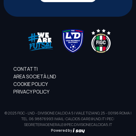
CONTATTI
AREA SOCIETÀ LND
COOKIE POLICY
PRIVACY POLICY
© 2025 FIGC - LND - DIVISIONE CALCIO A 5 | VIALE TIZIANO, 25 - 00196 ROMA |
TEL. 06.98876993 | MAIL: CALCIO5.GARE@LND.IT | PEC:
SEGRETERIAGENERALE@PEC.DIVISIONECALCIOA5.IT
Powered by