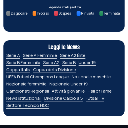
Legenda stati partita
Da giocare
In corso
Sospesa
Rinviata
Terminata
Leggi le News
Serie A
Serie A Femminile
Serie A2 Élite
Serie B Femminile
Serie A2
Serie B
Under 19
Coppa Italia
Coppa della Divisione
UEFA Futsal Champions League
Nazionale maschile
Nazionale femminile
Nazionale Under 19
Campionati Regionali
Attività giovanile
Hall of Fame
News istituzionali
Divisione Calcio a 5
Futsal TV
Settore Tecnico FIGC