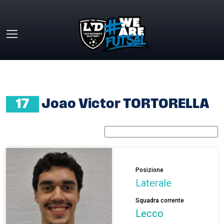
Skip to main content
HOME
»
JOAO VICTOR TORTORELLA
17
Joao Victor TORTORELLA
Posizione
Laterale
Squadra corrente
Lecco