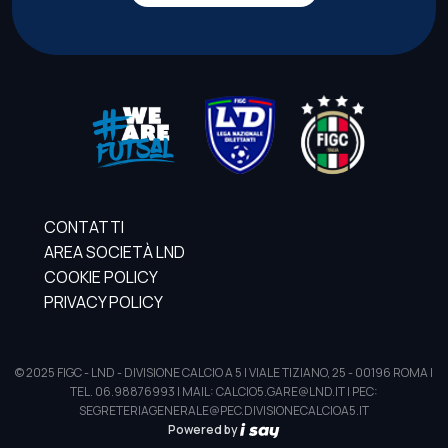
CONTATTI
AREA SOCIETÀ LND
COOKIE POLICY
PRIVACY POLICY
© 2025 FIGC - LND - DIVISIONE CALCIO A 5 | VIALE TIZIANO, 25 - 00196 ROMA |
TEL. 06.98876993 | MAIL: CALCIO5.GARE@LND.IT | PEC:
SEGRETERIAGENERALE@PEC.DIVISIONECALCIOA5.IT
Powered by