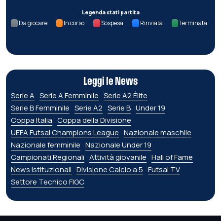
Legenda stati partita
Da giocare
In corso
Sospesa
Rinviata
Terminata
Leggi le News
Serie A
Serie A Femminile
Serie A2 Élite
Serie B Femminile
Serie A2
Serie B
Under 19
Coppa Italia
Coppa della Divisione
UEFA Futsal Champions League
Nazionale maschile
Nazionale femminile
Nazionale Under 19
Campionati Regionali
Attività giovanile
Hall of Fame
News istituzionali
Divisione Calcio a 5
Futsal TV
Settore Tecnico FIGC