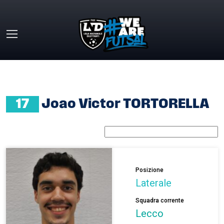
Skip to main content
HOME
»
JOAO VICTOR TORTORELLA
17
Joao Victor TORTORELLA
Posizione
Laterale
Squadra corrente
Lecco