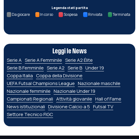
Legenda stati partita
Da giocare
In corso
Sospesa
Rinviata
Terminata
Leggi le News
Serie A
Serie A Femminile
Serie A2 Élite
Serie B Femminile
Serie A2
Serie B
Under 19
Coppa Italia
Coppa della Divisione
UEFA Futsal Champions League
Nazionale maschile
Nazionale femminile
Nazionale Under 19
Campionati Regionali
Attività giovanile
Hall of Fame
News istituzionali
Divisione Calcio a 5
Futsal TV
Settore Tecnico FIGC