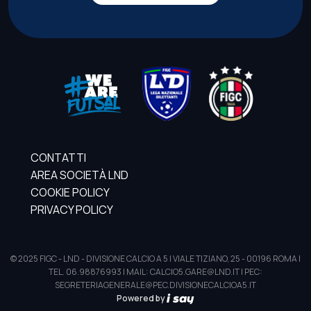
CONTATTI
AREA SOCIETÀ LND
COOKIE POLICY
PRIVACY POLICY
© 2025 FIGC - LND - DIVISIONE CALCIO A 5 | VIALE TIZIANO, 25 - 00196 ROMA |
TEL. 06.98876993 | MAIL: CALCIO5.GARE@LND.IT | PEC:
SEGRETERIAGENERALE@PEC.DIVISIONECALCIOA5.IT
Powered by