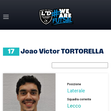
Skip to main content
HOME
»
JOAO VICTOR TORTORELLA
17
Joao Victor TORTORELLA
Posizione
Laterale
Squadra corrente
Lecco