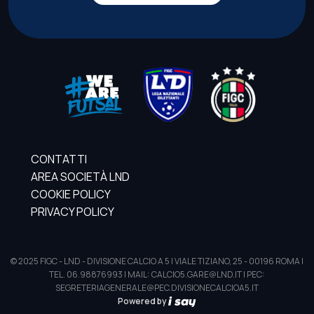
CONTATTI
AREA SOCIETÀ LND
COOKIE POLICY
PRIVACY POLICY
© 2025 FIGC - LND - DIVISIONE CALCIO A 5 | VIALE TIZIANO, 25 - 00196 ROMA |
TEL. 06.98876993 | MAIL: CALCIO5.GARE@LND.IT | PEC:
SEGRETERIAGENERALE@PEC.DIVISIONECALCIOA5.IT
Powered by