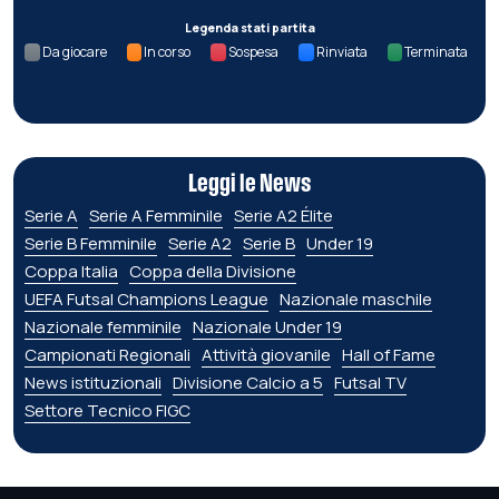
Legenda stati partita
Da giocare
In corso
Sospesa
Rinviata
Terminata
Leggi le News
Serie A
Serie A Femminile
Serie A2 Élite
Serie B Femminile
Serie A2
Serie B
Under 19
Coppa Italia
Coppa della Divisione
UEFA Futsal Champions League
Nazionale maschile
Nazionale femminile
Nazionale Under 19
Campionati Regionali
Attività giovanile
Hall of Fame
News istituzionali
Divisione Calcio a 5
Futsal TV
Settore Tecnico FIGC