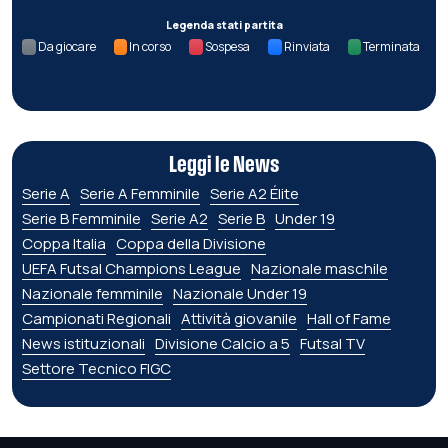
Legenda stati partita
Da giocare
In corso
Sospesa
Rinviata
Terminata
Leggi le News
Serie A
Serie A Femminile
Serie A2 Élite
Serie B Femminile
Serie A2
Serie B
Under 19
Coppa Italia
Coppa della Divisione
UEFA Futsal Champions League
Nazionale maschile
Nazionale femminile
Nazionale Under 19
Campionati Regionali
Attività giovanile
Hall of Fame
News istituzionali
Divisione Calcio a 5
Futsal TV
Settore Tecnico FIGC