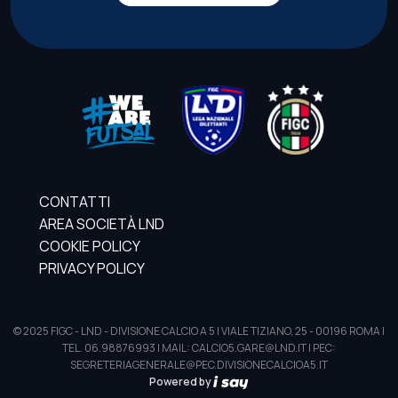
CONTATTI
AREA SOCIETÀ LND
COOKIE POLICY
PRIVACY POLICY
© 2025 FIGC - LND - DIVISIONE CALCIO A 5 | VIALE TIZIANO, 25 - 00196 ROMA |
TEL. 06.98876993 | MAIL: CALCIO5.GARE@LND.IT | PEC:
SEGRETERIAGENERALE@PEC.DIVISIONECALCIOA5.IT
Powered by