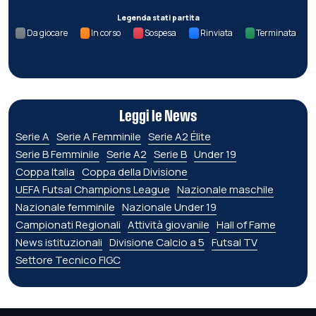
Legenda stati partita
Da giocare
In corso
Sospesa
Rinviata
Terminata
Leggi le News
Serie A
Serie A Femminile
Serie A2 Élite
Serie B Femminile
Serie A2
Serie B
Under 19
Coppa Italia
Coppa della Divisione
UEFA Futsal Champions League
Nazionale maschile
Nazionale femminile
Nazionale Under 19
Campionati Regionali
Attività giovanile
Hall of Fame
News istituzionali
Divisione Calcio a 5
Futsal TV
Settore Tecnico FIGC