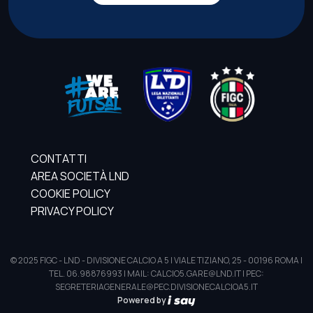
CONTATTI
AREA SOCIETÀ LND
COOKIE POLICY
PRIVACY POLICY
© 2025 FIGC - LND - DIVISIONE CALCIO A 5 | VIALE TIZIANO, 25 - 00196 ROMA |
TEL. 06.98876993 | MAIL: CALCIO5.GARE@LND.IT | PEC:
SEGRETERIAGENERALE@PEC.DIVISIONECALCIOA5.IT
Powered by