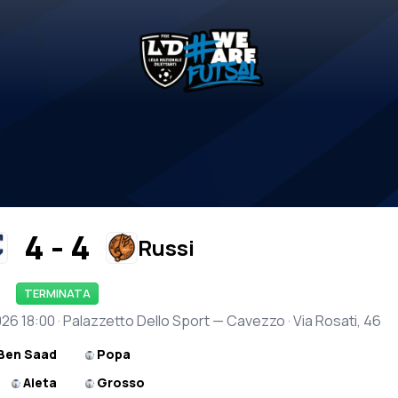
4 - 4
Russi
TERMINATA
2026 18:00 · Palazzetto Dello Sport — Cavezzo · Via Rosati, 46
Ben Saad
Popa
Aieta
Grosso