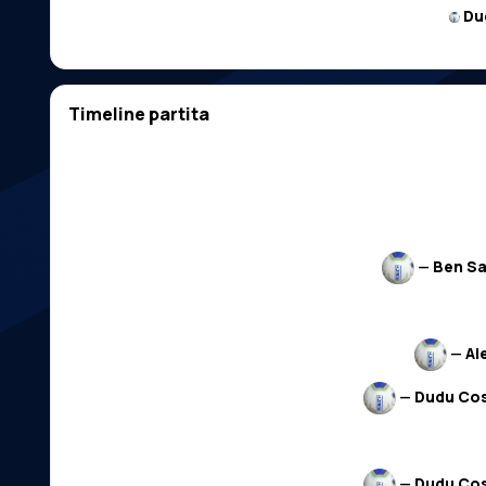
Du
Timeline partita
—
Ben S
—
Ai
—
Dudu Co
—
Dudu Co