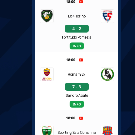
18:00
L84 Torino
4 - 2
Fortitudo Pomezia
INFO
18:00
Roma 1927
7 - 3
Sandro Abate
INFO
18:00
Sporting Sala Consilina