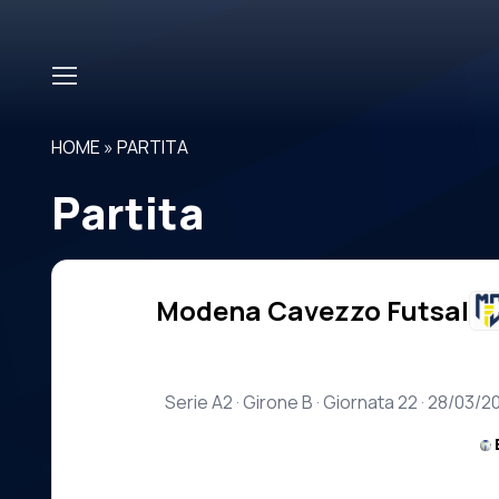
Skip to main content
HOME
»
PARTITA
Partita
Modena Cavezzo Futsal
Serie A2 · Girone B · Giornata 22 · 28/03/