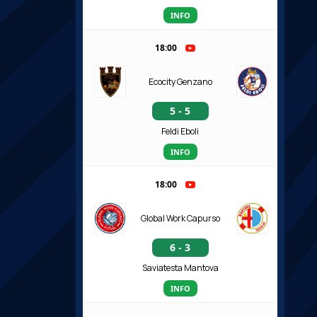
INFO
18:00
Ecocity Genzano
5 - 5
Feldi Eboli
INFO
18:00
Global Work Capurso
6 - 3
Saviatesta Mantova
INFO