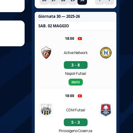
Giornata 30 — 2025-26
SAB. 02 MAGGIO
18:00
Active Network
3 - 8
Napoli Futsal
INFO
18:00
CDM Futsal
5 - 3
Pirossigeno Cosenza