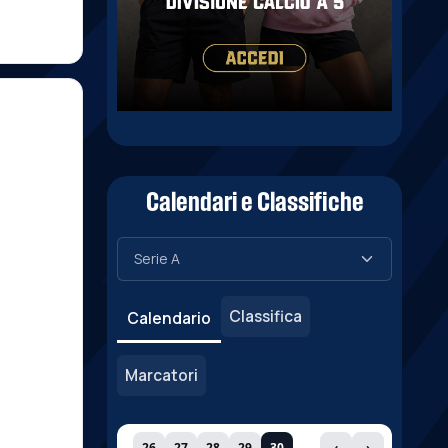
Calendari e Classifiche
Classifica
Calendario
Marcatori
26
27
28
29
30
‹
›