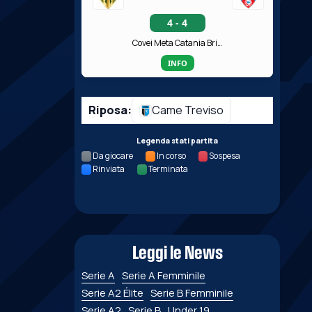
4 - 4
Covei Meta Catania Bricocity
INFO
Riposa:
Came Treviso
Legenda stati partita
Da giocare
In corso
Sospesa
Rinviata
Terminata
Leggi le News
Serie A
Serie A Femminile
Serie A2 Élite
Serie B Femminile
Serie A2
Serie B
Under 19