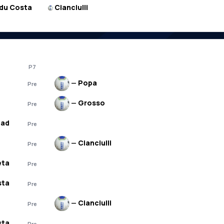
du Costa
Cianciulli
P7
—
Popa
Pre
—
Grosso
Pre
aad
Pre
—
Cianciulli
Pre
eta
Pre
sta
Pre
—
Cianciulli
Pre
sta
Pre