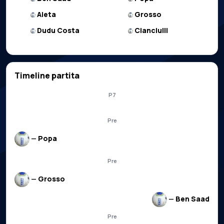
Aieta
Grosso
Dudu Costa
Cianciulli
Timeline partita
P7
Pre
—
Popa
Pre
—
Grosso
—
Ben Saad
Pre