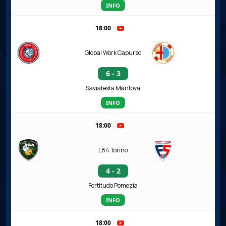
INFO
18:00
Global Work Capurso
6 - 3
Saviatesta Mantova
INFO
18:00
L84 Torino
4 - 2
Fortitudo Pomezia
INFO
18:00