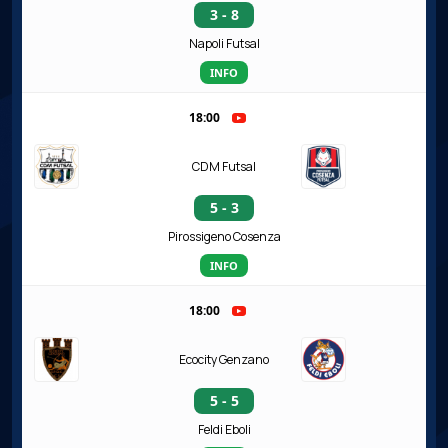
3 - 8
Napoli Futsal
INFO
18:00
CDM Futsal
5 - 3
Pirossigeno Cosenza
INFO
18:00
Ecocity Genzano
5 - 5
Feldi Eboli