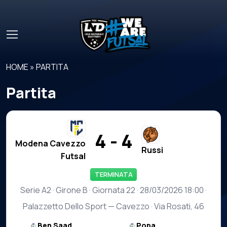
Skip to main content
HOME
»
PARTITA
Partita
4 - 4
Modena Cavezzo
Russi
Futsal
TERMINATA
Serie A2 · Girone B · Giornata 22 · 28/03/2026 18:00 ·
Palazzetto Dello Sport — Cavezzo · Via Rosati, 46
Ben Saad
Popa