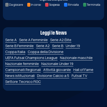
Da giocare
In corso
Sospesa
Rinviata
Terminata
Leggi le News
Serie A
Serie A Femminile
Serie A2 Élite
Serie B Femminile
Serie A2
Serie B
Under 19
Coppa Italia
Coppa della Divisione
UEFA Futsal Champions League
Nazionale maschile
Nazionale femminile
Nazionale Under 19
Campionati Regionali
Attività giovanile
Hall of Fame
News istituzionali
Divisione Calcio a 5
Futsal TV
Settore Tecnico FIGC