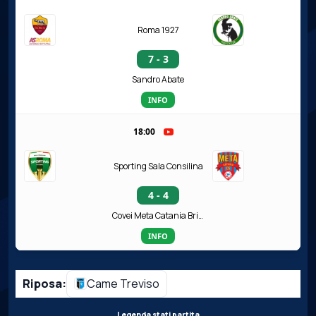
Roma 1927
7 - 3
Sandro Abate
INFO
18:00
Sporting Sala Consilina
4 - 4
Covei Meta Catania Bricocity
INFO
Riposa:
Came Treviso
Legenda stati partita