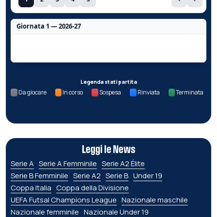
Giornata 1 — 2026-27
Nessun dato per questa giornata.
Legenda stati partita
Da giocare
In corso
Sospesa
Rinviata
Terminata
Leggi le News
Serie A
Serie A Femminile
Serie A2 Élite
Serie B Femminile
Serie A2
Serie B
Under 19
Coppa Italia
Coppa della Divisione
UEFA Futsal Champions League
Nazionale maschile
Nazionale femminile
Nazionale Under 19