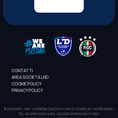
CONTATTI
AREA SOCIETÀ LND
COOKIE POLICY
PRIVACY POLICY
© 2025 FIGC - LND - DIVISIONE CALCIO A 5 | VIALE TIZIANO, 25 - 00196 ROMA |
TEL. 06.98876993 | MAIL: CALCIO5.GARE@LND.IT | PEC: