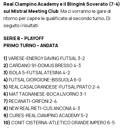
Real Ciampino Academy e il Blingink Soverato (7-4)
sul Mistral Meeting Club
.
Ma ci vorranno
le gare di
ritorno per capire le qualificate al secondo turno
.
Di
seguito i risultati:
SERIE B – PLAYOFF
PRIMO TURNO – ANDATA
1)
VARESE-ENERGY SAVING FUTSAL
3-2
2)
CARDANO 91-DOMUS BRESSO
4-3
3)
ISOLA 5-FUTSAL ATESINA 4-2
4)
FUTSAL GIORGIONE-BISSUOLA 6-0
5)
REAL CASALGRANDESE-FUTSAL PRATO 2-4
6)
MATTAGNANESE-BOCA LIVORNO
3-1
7)
RECANATI-GRIFONI
2-4
8)
NEW REAL RIETI-CUS ANCONA 4-3
9)
CURES-REAL CIAMPINO ACADEMY 5-2
10)
CONIT CISTERNA-ATLETICO GRANDE IMPERO 6-5