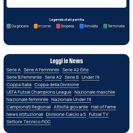
Legenda stati partita
Da giocare
In corso
Sospesa
Rinviata
Terminata
Leggi le News
Serie A
Serie A Femminile
Serie A2 Élite
Serie B Femminile
Serie A2
Serie B
Under 19
Coppa Italia
Coppa della Divisione
UEFA Futsal Champions League
Nazionale maschile
Nazionale femminile
Nazionale Under 19
Campionati Regionali
Attività giovanile
Hall of Fame
News istituzionali
Divisione Calcio a 5
Futsal TV
Settore Tecnico FIGC