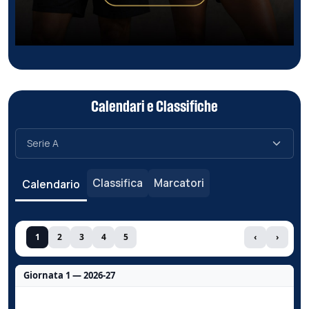
Calendari e Classifiche
Classifica
Marcatori
Calendario
1
2
3
4
5
‹
›
Giornata 1 — 2026-27
Nessun dato per questa giornata.