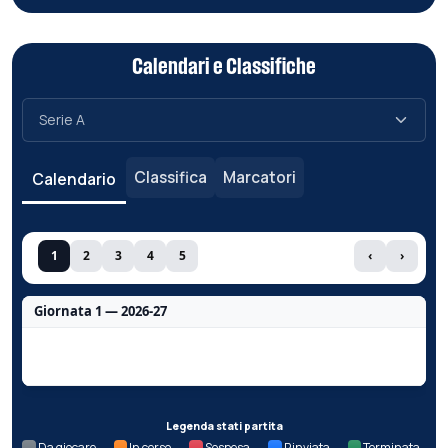
Calendari e Classifiche
Classifica
Marcatori
Calendario
1
2
3
4
5
‹
›
Giornata 1 — 2026-27
Nessun dato per questa giornata.
Legenda stati partita
Da giocare
In corso
Sospesa
Rinviata
Terminata