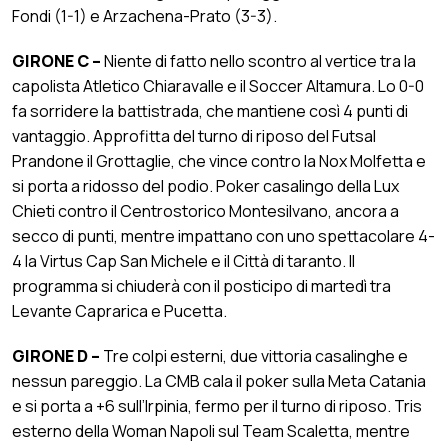
Fondi (1-1) e Arzachena-Prato (3-3).
GIRONE C –
Niente di fatto nello scontro al vertice tra la
capolista Atletico Chiaravalle e il Soccer Altamura. Lo 0-0
fa sorridere la battistrada, che mantiene così 4 punti di
vantaggio. Approfitta del turno di riposo del Futsal
Prandone il Grottaglie, che vince contro la Nox Molfetta e
si porta a ridosso del podio. Poker casalingo della Lux
Chieti contro il Centrostorico Montesilvano, ancora a
secco di punti, mentre impattano con uno spettacolare 4-
4 la Virtus Cap San Michele e il Città di taranto. Il
programma si chiuderà con il posticipo di martedì tra
Levante Caprarica e Pucetta.
GIRONE D –
Tre colpi esterni, due vittoria casalinghe e
nessun pareggio. La CMB cala il poker sulla Meta Catania
e si porta a +6 sull’Irpinia, fermo per il turno di riposo. Tris
esterno della Woman Napoli sul Team Scaletta, mentre