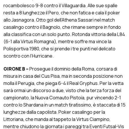
rocambolesco 9-8 contro il Villaguardia. Alle sue spalle
resta a 8 lunghezze il Pero, che non fatica e cala il poker
allo Jasnagora. Otto gol dell’Athena Sassari nel match
casalingo contro il Bagnolo, che rimane sempre in fondo
alla classifica con un solo punto. Rotonda vittoria della L84
(6-1 alla Virtus Romagna), mentre soffre ma vince la
Polisportiva 1980, che si prende i tre punti nel delicato
scontro con l’Hurricane.
GIRONE B –
Prosegue il dominio della Roma, corsara di
misura in casa del Cus Pisa, ma in seconda posizione non
molla il Perugia, che piega 6-4 il Real Gryphus. Per la vetta
sarà ormai un discorso a due, visto che la terza forza del
campionato, la Nuova Comauto Pistoia, pur vincendo 2-1
contro lo Shardana in un match tiratissimo, è staccata di 15
lunghezze dalla capolista. Poker casalingo per la
Littoriana, che manda al tappeto la Virtus Ciampino,
mentre chiudono la giornata i pareggi tra Eventi Futsal-Vis