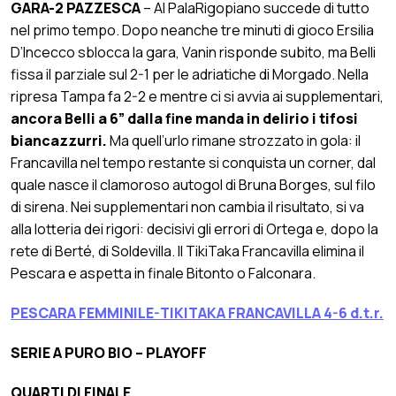
GARA-2 PAZZESCA
– Al PalaRigopiano succede di tutto
nel primo tempo. Dopo neanche tre minuti di gioco Ersilia
D’Incecco sblocca la gara, Vanin risponde subito, ma Belli
fissa il parziale sul 2-1 per le adriatiche di Morgado. Nella
ripresa Tampa fa 2-2 e mentre ci si avvia ai supplementari,
ancora Belli a 6” dalla fine manda in delirio i tifosi
biancazzurri.
Ma quell’urlo rimane strozzato in gola: il
Francavilla nel tempo restante si conquista un corner, dal
quale nasce il clamoroso autogol di Bruna Borges, sul filo
di sirena. Nei supplementari non cambia il risultato, si va
alla lotteria dei rigori: decisivi gli errori di Ortega e, dopo la
rete di Berté, di Soldevilla. Il TikiTaka Francavilla elimina il
Pescara e aspetta in finale Bitonto o Falconara.
PESCARA FEMMINILE-TIKITAKA FRANCAVILLA 4-6 d.t.r.
SERIE A PURO BIO – PLAYOFF
QUARTI DI FINALE