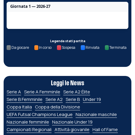
Giornata 1 — 2026-27
Nessun dato per questa giornata.
Legenda stati partita
Da giocare
In corso
Sospesa
Rinviata
Terminata
Leggi le News
Serie A
Serie A Femminile
Serie A2 Élite
Serie B Femminile
Serie A2
Serie B
Under 19
Coppa Italia
Coppa della Divisione
UEFA Futsal Champions League
Nazionale maschile
Nazionale femminile
Nazionale Under 19
Campionati Regionali
Attività giovanile
Hall of Fame