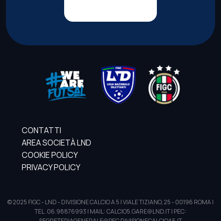
CONTATTI
AREA SOCIETÀ LND
COOKIE POLICY
PRIVACY POLICY
© 2025 FIGC - LND - DIVISIONE CALCIO A 5 | VIALE TIZIANO, 25 - 00196 ROMA |
TEL. 06.98876993 | MAIL: CALCIO5.GARE@LND.IT | PEC:
SEGRETERIAGENERALE@PEC.DIVISIONECALCIOA5.IT