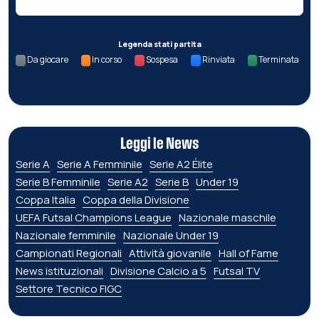
Legenda stati partita
Da giocare
In corso
Sospesa
Rinviata
Terminata
Leggi le News
Serie A
Serie A Femminile
Serie A2 Élite
Serie B Femminile
Serie A2
Serie B
Under 19
Coppa Italia
Coppa della Divisione
UEFA Futsal Champions League
Nazionale maschile
Nazionale femminile
Nazionale Under 19
Campionati Regionali
Attività giovanile
Hall of Fame
News istituzionali
Divisione Calcio a 5
Futsal TV
Settore Tecnico FIGC