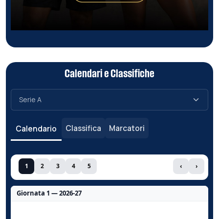
Calendari e Classifiche
Classifica
Marcatori
Calendario
1
2
3
4
5
‹
›
Giornata 1 — 2026-27
Nessun dato per questa giornata.