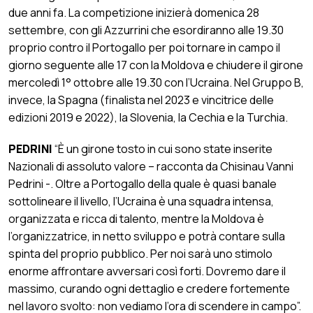
due anni fa. La competizione inizierà domenica 28
settembre, con gli Azzurrini che esordiranno alle 19.30
proprio contro il Portogallo per poi tornare in campo il
giorno seguente alle 17 con la Moldova e chiudere il girone
mercoledì 1° ottobre alle 19.30 con l’Ucraina. Nel Gruppo B,
invece, la Spagna (finalista nel 2023 e vincitrice delle
edizioni 2019 e 2022), la Slovenia, la Cechia e la Turchia.
PEDRINI
“È un girone tosto in cui sono state inserite
Nazionali di assoluto valore – racconta da Chisinau Vanni
Pedrini -. Oltre a Portogallo della quale è quasi banale
sottolineare il livello, l’Ucraina è una squadra intensa,
organizzata e ricca di talento, mentre la Moldova è
l’organizzatrice, in netto sviluppo e potrà contare sulla
spinta del proprio pubblico. Per noi sarà uno stimolo
enorme affrontare avversari così forti. Dovremo dare il
massimo, curando ogni dettaglio e credere fortemente
nel lavoro svolto: non vediamo l’ora di scendere in campo”.