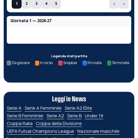
1
2
3
4
5
‹
›
Giornata 1 — 2026-27
Nessun dato per questa giornata.
Legenda stati partita
Da giocare
In corso
Sospesa
Rinviata
Terminata
Leggi le News
Serie A
Serie A Femminile
Serie A2 Élite
Serie B Femminile
Serie A2
Serie B
Under 19
Coppa Italia
Coppa della Divisione
UEFA Futsal Champions League
Nazionale maschile