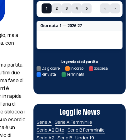
1
2
3
4
5
‹
›
Giornata 1 — 2026-27
gio, ma a
Nessun dato per questa giornata.
ia, con
Legenda stati partita
ma partita,
Da giocare
In corso
Sospesa
ultimi due
Rinviata
Terminata
ima fase di
rri è
 in rapida
’aria di
Leggi le News
he sblocca i
 suo esordio
Serie A
Serie A Femminile
 ma è un
Serie A2 Élite
Serie B Femminile
vio di
Serie A2
Serie B
Under 19