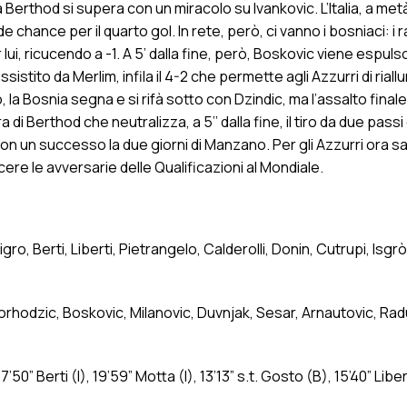
Berthod si supera con un miracolo su Ivankovic. L’Italia, a me
hance per il quarto gol. In rete, però, ci vanno i bosniaci: i r
ui, ricucendo a -1. A 5’ dalla fine, però, Boskovic viene espuls
istito da Merlim, infila il 4-2 che permette agli Azzurri di riall
 la Bosnia segna e si rifà sotto con Dzindic, ma l’assalto final
di Berthod che neutralizza, a 5’’ dalla fine, il tiro da due passi 
 con un successo la due giorni di Manzano. Per gli Azzurri ora s
oscere le avversarie delle Qualificazioni al Mondiale.
o, Berti, Liberti, Pietrangelo, Calderolli, Donin, Cutrupi, Isgrò
Corhodzic, Boskovic, Milanovic, Duvnjak, Sesar, Arnautovic, Rad
’50” Berti (I), 19’59” Motta (I), 13’13” s.t. Gosto (B), 15’40” Libert