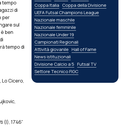
tà tempo
Coppa Italia
Coppa della Divisione
agazzi di
UEFA Futsal Champions League
o per
Nazionale maschile
ungare sul
Nazionale femminile
e è ben
Nazionale Under 19
di
Campionati Regionali
arà tempo di
Attività giovanile
Hall of Fame
News istituzionali
Divisione Calcio a 5
Futsal TV
Settore Tecnico FIGC
, Lo Cicero,
ujkovic,
i (I), 17’46”