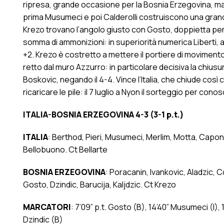
ripresa, grande occasione per la Bosnia Erzegovina, ma 
prima Musumeci e poi Calderolli costruiscono una grande c
Krezo trovano l’angolo giusto con Gosto, doppietta per l
somma di ammonizioni: in superiorità numerica Liberti, ass
+2. Krezo è costretto a mettere il portiere di movimento,
retto dal muro Azzurro: in particolare decisiva la chiusura 
Boskovic, negando il 4-4. Vince l’Italia, che chiude così
ricaricare le pile: il 7 luglio a Nyon il sorteggio per con
ITALIA-BOSNIA ERZEGOVINA 4-3 (3-1 p.t.)
ITALIA
: Berthod, Pieri, Musumeci, Merlim, Motta, Caponigr
Bellobuono. Ct Bellarte
BOSNIA
ERZEGOVINA
: Poracanin, Ivankovic, Aladzic, 
Gosto, Dzindic, Barucija, Kaljdzic. Ct Krezo
MARCATORI
: 7’09” p.t. Gosto (B), 14’40” Musumeci (I), 17
Dzindic (B)