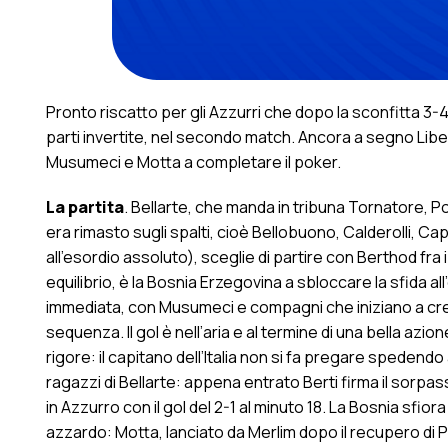
Pronto riscatto per gli Azzurri che dopo la sconfitta 3-4
parti invertite, nel secondo match. Ancora a segno Libert
Musumeci e Motta a completare il poker.
La partita
. Bellarte, che manda in tribuna Tornatore, P
era rimasto sugli spalti, cioè Bellobuono, Calderolli, Cap
all’esordio assoluto), sceglie di partire con Berthod fra 
equilibrio, è la Bosnia Erzegovina a sbloccare la sfida al
immediata, con Musumeci e compagni che iniziano a crear
sequenza. Il gol è nell’aria e al termine di una bella azi
rigore: il capitano dell’Italia non si fa pregare spedendo a
ragazzi di Bellarte: appena entrato Berti firma il sorpa
in Azzurro con il gol del 2-1 al minuto 18. La Bosnia sfiora
azzardo: Motta, lanciato da Merlim dopo il recupero di Pieri,