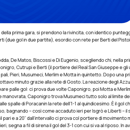
 della prima gara, si prendono la rivincita, con identico punteg
i (due gol in due partite), esordio con rete per Berti del Pisto
odda, De Matos, Biscossi e Di Eugenio, scegliendo chi, nella pri
onigro, Cutrupi e Berti (il portiere del Real San Giuseppe e gli 
i pali, Pieri, Musumeci, Merlim e Motta in quintetto. Dopo una pr
l’ottavo minuto grazie alla rete di Gosto. La reazione degli Azzu
e palle gol: ci prova due volte Caponigro, poi Motta e Merlim
one manovrata, Caponigro trova Musumeci tutto solo al limite dell
lle spalle di Poracanin la rete dell’1-1 al quindicesimo. È il gol c
sso, bagnando – così come accaduto ieri per Isgrò e Liberti – il
 il pari e a 20’’ dall’intervallo ci prova col portiere di movimento
 segna a fil di sirena il gol del 3-1 con cui si va al riposo. In av