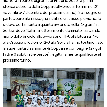
metterà in palio 4 biglietti per Filippine 2025, la prima
storica edizione della Coppa del Mondo al femminile (21
novembre-7 dicembre del prossimo anno). Se il sogno di
partecipare alla rassegna iridata è un passo più vicino, lo
si deve certamente a quanto avvenuto nella ‘4-giorni’ in
Serbia, dove l’Italia ha letteralmente dominato, lasciando
meno delle briciole alle avversarie: 11-0 alla Lituania, 4-0
alla Croazia e l’odierno 12-0 alla Serbia hanno testimoniato
la superiorità disarmante di Coppari e compagne (27 gol
fatti e 0 subiti in tre partite), legittimamente qualificate al
prossimo turno.