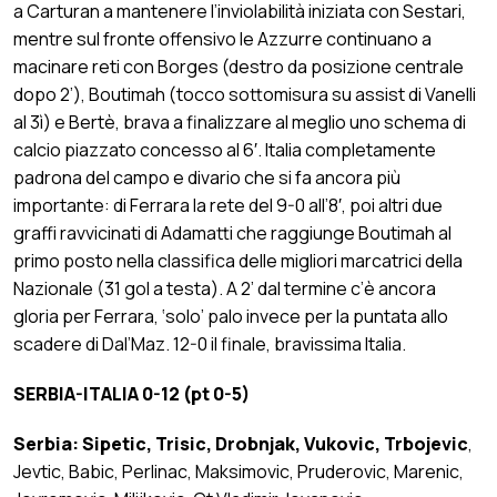
a Carturan a mantenere l’inviolabilità iniziata con Sestari,
mentre sul fronte offensivo le Azzurre continuano a
macinare reti con Borges (destro da posizione centrale
dopo 2’), Boutimah (tocco sottomisura su assist di Vanelli
al 3ì) e Bertè, brava a finalizzare al meglio uno schema di
calcio piazzato concesso al 6′. Italia completamente
padrona del campo e divario che si fa ancora più
importante: di Ferrara la rete del 9-0 all’8′, poi altri due
graffi ravvicinati di Adamatti che raggiunge Boutimah al
primo posto nella classifica delle migliori marcatrici della
Nazionale (31 gol a testa). A 2’ dal termine c’è ancora
gloria per Ferrara, ‘solo’ palo invece per la puntata allo
scadere di Dal’Maz. 12-0 il finale, bravissima Italia.
SERBIA-ITALIA 0-12 (pt 0-5)
Serbia: Sipetic, Trisic, Drobnjak, Vukovic, Trbojevic
,
Jevtic, Babic, Perlinac, Maksimovic, Pruderovic, Marenic,