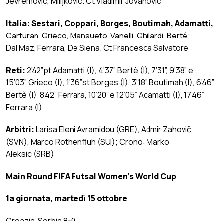
Jevremovic, Milijkovic. Ct Vladimir Jovanovic
Italia:
Sestari, Coppari, Borges, Boutimah, Adamatti,
Carturan, Grieco, Mansueto, Vanelli, Ghilardi, Berté,
Dal’Maz, Ferrara, De Siena. Ct Francesca Salvatore
Reti:
2’42”pt Adamatti (I), 4’37” Bertè (I), 7’31”, 9’38” e
15’03” Grieco (I), 1’36”st Borges (I), 3’18” Boutimah (I), 6’46”
Bertè (I), 8’42” Ferrara, 10’20” e 12’05” Adamatti (I), 17’46”
Ferrara (I)
Arbitri:
Larisa Eleni Avramidou (GRE), Admir Zahovič
(SVN), Marco Rothenfluh (SUI); Crono: Marko
Aleksic (SRB)
Main Round FIFA Futsal Women’s World Cup
1a giornata, martedì 15 ottobre
Croazia-Serbia 8-0