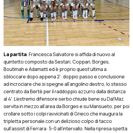
La partita
. Francesca Salvatore si affida di nuovo al
quintetto composto da Sestari, Coppari, Borges,
Boutimah e Adamatti ed è proprio quest’ultima a
sbloccare dopo appena 2’: doppio passo e conclusione
ad incrociare che si spegne all’angolino destro, lo stesso
centrato da Bertè per il raddoppio azzurro dalla distanza
al 4′. L’estremo difensore serbo chiude bene su Dal’Maz
servita in mezzo all’area da Borges e su Mansueto, per poi
crollare sotto i colpi ravvicinati di Grieco che inaugura la
tripletta personale con un delizioso colpo di tacco
sull’assist di Ferrara: 5-0 all’intervallo. Nella ripresa spetta