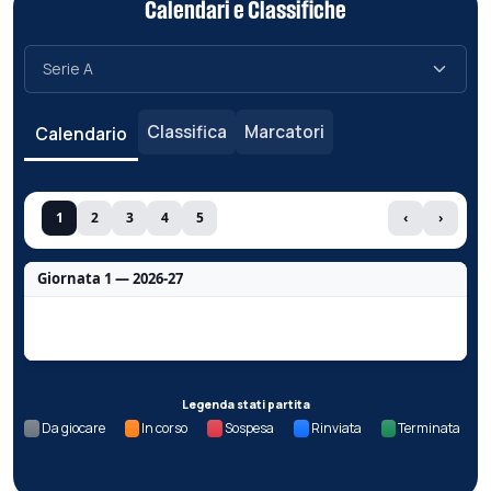
Calendari e Classifiche
Classifica
Marcatori
Calendario
1
2
3
4
5
‹
›
Giornata 1 — 2026-27
Nessun dato per questa giornata.
Legenda stati partita
Da giocare
In corso
Sospesa
Rinviata
Terminata