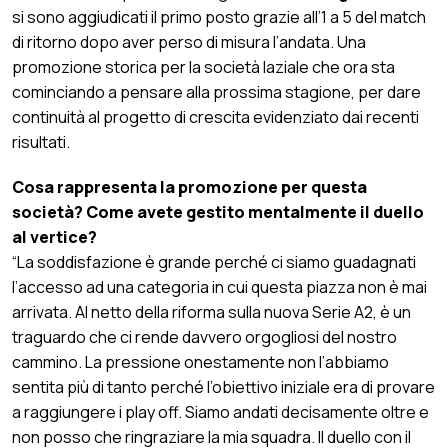
si sono aggiudicati il primo posto grazie all’1 a 5 del match
di ritorno dopo aver perso di misura l’andata. Una
promozione storica per la società laziale che ora sta
cominciando a pensare alla prossima stagione, per dare
continuità al progetto di crescita evidenziato dai recenti
risultati.
Cosa rappresenta la promozione per questa
società? Come avete gestito mentalmente il duello
al vertice?
“La soddisfazione è grande perché ci siamo guadagnati
l’accesso ad una categoria in cui questa piazza non è mai
arrivata. Al netto della riforma sulla nuova Serie A2, è un
traguardo che ci rende davvero orgogliosi del nostro
cammino. La pressione onestamente non l’abbiamo
sentita più di tanto perché l’obiettivo iniziale era di provare
a raggiungere i play off. Siamo andati decisamente oltre e
non posso che ringraziare la mia squadra. Il duello con il