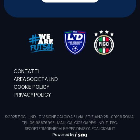
CONTATTI
AREA SOCIETÀ LND
COOKIE POLICY
PRIVACY POLICY
© 2025 FIGC - LND - DIVISIONE CALCIO A 5 | VIALE TIZIANO, 25 - 00196 ROMA |
TEL. 06.98876993 | MAIL: CALCIO5.GARE@LND.IT | PEC:
SEGRETERIAGENERALE@PEC.DIVISIONECALCIOA5.IT
Powered by