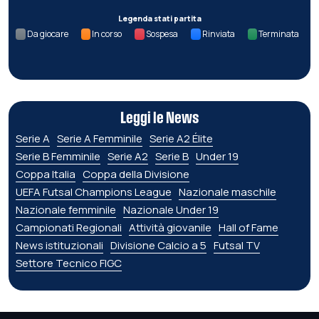
Legenda stati partita
Da giocare
In corso
Sospesa
Rinviata
Terminata
Leggi le News
Serie A
Serie A Femminile
Serie A2 Élite
Serie B Femminile
Serie A2
Serie B
Under 19
Coppa Italia
Coppa della Divisione
UEFA Futsal Champions League
Nazionale maschile
Nazionale femminile
Nazionale Under 19
Campionati Regionali
Attività giovanile
Hall of Fame
News istituzionali
Divisione Calcio a 5
Futsal TV
Settore Tecnico FIGC