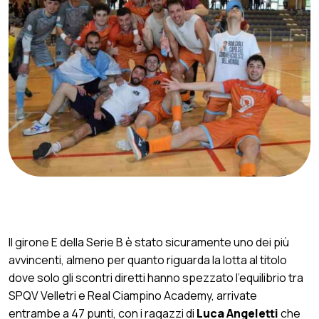
Mai un Velletri così in alto nella storia.
“Siamo andati oltre le aspettative”
Il girone E della Serie B è stato sicuramente uno dei più
avvincenti, almeno per quanto riguarda la lotta al titolo
dove solo gli scontri diretti hanno spezzato l’equilibrio tra
SPQV Velletri e Real Ciampino Academy, arrivate
entrambe a 47 punti, con i ragazzi di
Luca Angeletti
che