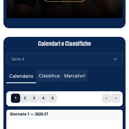
Calendari e Classifiche
Classifica
Marcatori
Calendario
1
2
3
4
5
‹
›
Giornata 1 — 2026-27
Nessun dato per questa giornata.