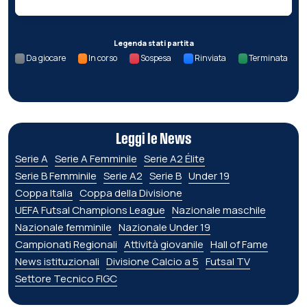
Legenda stati partita
Da giocare
In corso
Sospesa
Rinviata
Terminata
Leggi le News
Serie A
Serie A Femminile
Serie A2 Élite
Serie B Femminile
Serie A2
Serie B
Under 19
Coppa Italia
Coppa della Divisione
UEFA Futsal Champions League
Nazionale maschile
Nazionale femminile
Nazionale Under 19
Campionati Regionali
Attività giovanile
Hall of Fame
News istituzionali
Divisione Calcio a 5
Futsal TV
Settore Tecnico FIGC