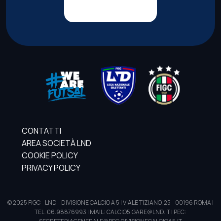
CONTATTI
AREA SOCIETÀ LND
COOKIE POLICY
PRIVACY POLICY
© 2025 FIGC - LND - DIVISIONE CALCIO A 5 | VIALE TIZIANO, 25 - 00196 ROMA |
TEL. 06.98876993 | MAIL: CALCIO5.GARE@LND.IT | PEC: