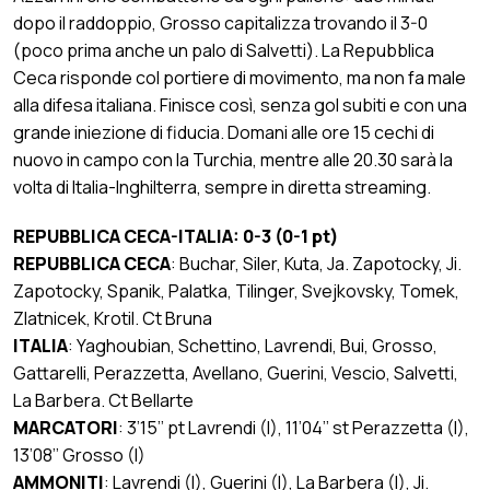
dopo il raddoppio, Grosso capitalizza trovando il 3-0
(poco prima anche un palo di Salvetti). La Repubblica
Ceca risponde col portiere di movimento, ma non fa male
alla difesa italiana. Finisce così, senza gol subiti e con una
grande iniezione di fiducia. Domani alle ore 15 cechi di
nuovo in campo con la Turchia, mentre alle 20.30 sarà la
volta di Italia-Inghilterra, sempre in diretta streaming.
REPUBBLICA CECA-ITALIA: 0-3 (0-1 pt)
REPUBBLICA CECA
: Buchar, Siler, Kuta, Ja. Zapotocky, Ji.
Zapotocky, Spanik, Palatka, Tilinger, Svejkovsky, Tomek,
Zlatnicek, Krotil. Ct Bruna
ITALIA
: Yaghoubian, Schettino, Lavrendi, Bui, Grosso,
Gattarelli, Perazzetta, Avellano, Guerini, Vescio, Salvetti,
La Barbera. Ct Bellarte
MARCATORI
: 3’15’’ pt Lavrendi (I), 11’04’’ st Perazzetta (I),
13’08’’ Grosso (I)
AMMONITI
: Lavrendi (I), Guerini (I), La Barbera (I), Ji.