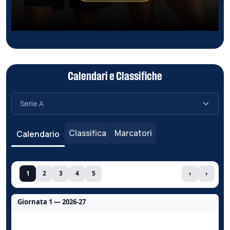
Calendari e Classifiche
Classifica
Marcatori
Calendario
1
2
3
4
5
‹
›
Giornata 1 — 2026-27
Nessun dato per questa giornata.