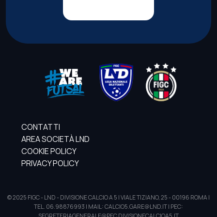
CONTATTI
AREA SOCIETÀ LND
COOKIE POLICY
PRIVACY POLICY
© 2025 FIGC - LND - DIVISIONE CALCIO A 5 | VIALE TIZIANO, 25 - 00196 ROMA |
TEL. 06.98876993 | MAIL: CALCIO5.GARE@LND.IT | PEC:
SEGRETERIAGENERALE@PEC.DIVISIONECALCIOA5.IT