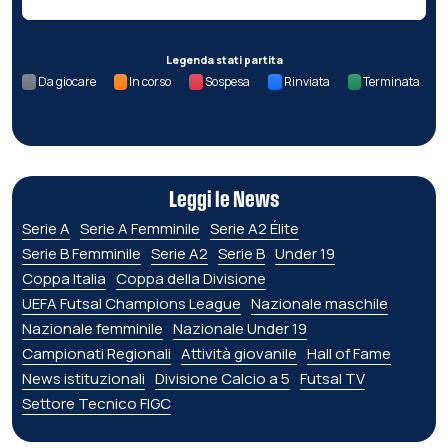
Legenda stati partita
Da giocare
In corso
Sospesa
Rinviata
Terminata
Leggi le News
Serie A
Serie A Femminile
Serie A2 Élite
Serie B Femminile
Serie A2
Serie B
Under 19
Coppa Italia
Coppa della Divisione
UEFA Futsal Champions League
Nazionale maschile
Nazionale femminile
Nazionale Under 19
Campionati Regionali
Attività giovanile
Hall of Fame
News istituzionali
Divisione Calcio a 5
Futsal TV
Settore Tecnico FIGC