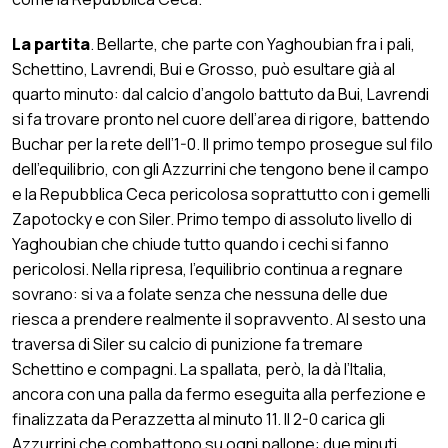
La partita
. Bellarte, che parte con Yaghoubian fra i pali,
Schettino, Lavrendi, Bui e Grosso, può esultare già al
quarto minuto: dal calcio d’angolo battuto da Bui, Lavrendi
si fa trovare pronto nel cuore dell’area di rigore, battendo
Buchar per la rete dell’1-0. Il primo tempo prosegue sul filo
dell’equilibrio, con gli Azzurrini che tengono bene il campo
e la Repubblica Ceca pericolosa soprattutto con i gemelli
Zapotocky e con Siler. Primo tempo di assoluto livello di
Yaghoubian che chiude tutto quando i cechi si fanno
pericolosi. Nella ripresa, l’equilibrio continua a regnare
sovrano: si va a folate senza che nessuna delle due
riesca a prendere realmente il sopravvento. Al sesto una
traversa di Siler su calcio di punizione fa tremare
Schettino e compagni. La spallata, però, la dà l’Italia,
ancora con una palla da fermo eseguita alla perfezione e
finalizzata da Perazzetta al minuto 11. Il 2-0 carica gli
Azzurrini che combattono su ogni pallone: due minuti