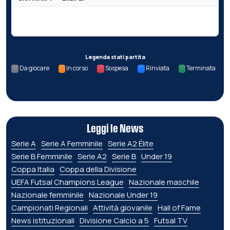
Nessun dato per questa giornata.
Legenda stati partita
Da giocare
In corso
Sospesa
Rinviata
Terminata
Leggi le News
Serie A
Serie A Femminile
Serie A2 Élite
Serie B Femminile
Serie A2
Serie B
Under 19
Coppa Italia
Coppa della Divisione
UEFA Futsal Champions League
Nazionale maschile
Nazionale femminile
Nazionale Under 19
Campionati Regionali
Attività giovanile
Hall of Fame
News istituzionali
Divisione Calcio a 5
Futsal TV