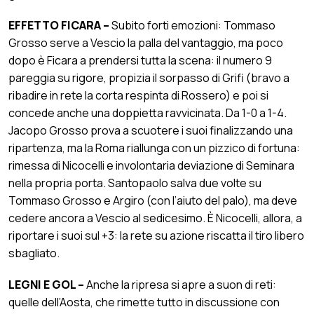
EFFETTO FICARA –
Subito forti emozioni: Tommaso
Grosso serve a Vescio la palla del vantaggio, ma poco
dopo è Ficara a prendersi tutta la scena: il numero 9
pareggia su rigore, propizia il sorpasso di Grifi (bravo a
ribadire in rete la corta respinta di Rossero) e poi si
concede anche una doppietta ravvicinata. Da 1-0 a 1-4.
Jacopo Grosso prova a scuotere i suoi finalizzando una
ripartenza, ma la Roma riallunga con un pizzico di fortuna:
rimessa di Nicocelli e involontaria deviazione di Seminara
nella propria porta. Santopaolo salva due volte su
Tommaso Grosso e Argiro (con l’aiuto del palo), ma deve
cedere ancora a Vescio al sedicesimo. È Nicocelli, allora, a
riportare i suoi sul +3: la rete su azione riscatta il tiro libero
sbagliato.
LEGNI E GOL –
Anche la ripresa si apre a suon di reti:
quelle dell’Aosta, che rimette tutto in discussione con