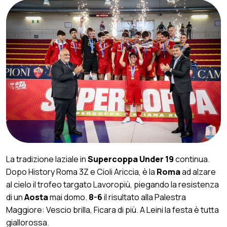
La tradizione laziale in
Supercoppa Under 19
continua.
Dopo History Roma 3Z e Cioli Ariccia, è la
Roma
ad alzare
al cielo il trofeo targato Lavoropiù, piegando la resistenza
di un
Aosta
mai domo.
8-6
il risultato alla Palestra
Maggiore: Vescio brilla, Ficara di più. A Leini la festa è tutta
giallorossa.