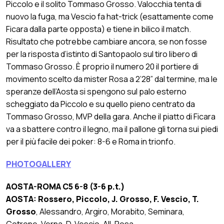
Piccolo e il solito Tommaso Grosso. Valocchia tenta di
nuovo la fuga, ma Vescio fa hat-trick (esattamente come
Ficara dalla parte opposta) e tiene in bilico il match.
Risultato che potrebbe cambiare ancora, se non fosse
per la risposta d’istinto di Santopaolo sul tiro libero di
Tommaso Grosso. È proprio il numero 20 il portiere di
movimento scelto da mister Rosa a 2’28” dal termine, ma le
speranze dell’Aosta si spengono sul palo esterno
scheggiato da Piccolo e su quello pieno centrato da
Tommaso Grosso, MVP della gara. Anche il piatto di Ficara
va a sbattere contro il legno, ma il pallone gli torna sui piedi
per il più facile dei poker: 8-6 e Roma in trionfo.
PHOTOGALLERY
AOSTA-ROMA C5 6-8 (3-6 p.t.)
AOSTA: Rossero, Piccolo, J. Grosso, F. Vescio, T.
Grosso
, Alessandro, Argiro, Morabito, Seminara,
Cotrone, Verna, D. Vescio. All. Rosa