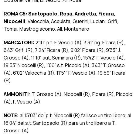
ROMA C5:
Santopaolo, Rosa, Andretta, Ficara,
Nicocelli
, Valocchia, Acquista, Guerini, Luciani, Grifi,
Tomai, Mastrogiacomo. All. Montenero
MARCATORI:
2’10” p.t. F. Vescio (A), 3’31” rig. Ficara (R),
6’43” Grifi (R), 7’24” Ficara (R), 9’02” Ficara (R), 9’33” J.
Grosso (A), 11’10” aut. Seminara (R), 15’42” F. Vescio (A),
19’53” Nicocelli (R), 1’06” s.t. Piccolo (A), 3’43” T. Grosso
(A), 6’02” Valocchia (R), 11’51” F. Vescio (A), 19’59” Ficara
(R)
AMMONITI:
T. Grosso (A), Nicocelli (R), Ficara (R), Piccolo
(A), F. Vescio (A)
NOTE:
al 15’03” del p.t. Nicocelli (R) fallisce un tiro libero, al
16’04” del s.t. Santopaolo (R) para un tiro libero a T.
Grosso (A)