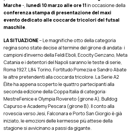
Marche
-,
lunedì 10 marzo alle ore
11
in occasione della
conferenza stampa di presentazione del maxi
evento dedicato alle coccarde tricolori del futsal
maschile
.
LA SITUAZIONE
– Le magnifiche otto della categoria
regina sono state decise al termine del girone di andata: i
campioni d’inverno della Feldi Eboli, Ecocity Genzano, Meta
Catania e i detentori del Napoli saranno le teste di serie,
Roma 1927, L84 Torino, Fortitudo Pomezia e Sandro Abate
le altre pretendenti alla coccarda tricolore. La Serie A2
Élite ha appena scoperto le quattro partecipanti alla
seconda edizione della Coppa Italia di categoria:
MestreFenice e Olympia Rovereto (girone A), Bulldog
Capurso e Academy Pescara (girone B). Il conto alla
rovescia verso Jesi, Falconara e Porto San Giorgio è già
iniziato, le emozioni delle kermesse più attese della
stagione si avvicinano a passi da gigante.