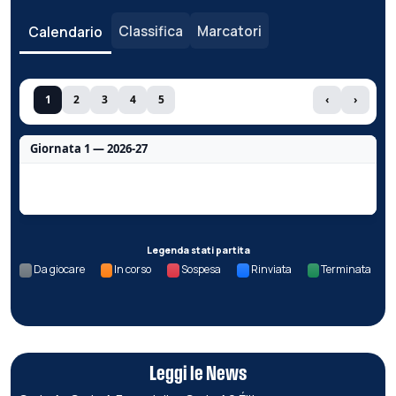
Classifica
Marcatori
Calendario
1
2
3
4
5
‹
›
Giornata 1 — 2026-27
Nessun dato per questa giornata.
Legenda stati partita
Da giocare
In corso
Sospesa
Rinviata
Terminata
Leggi le News