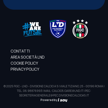
CONTATTI
AREA SOCIETÀ LND
COOKIE POLICY
PRIVACY POLICY
© 2025 FIGC - LND - DIVISIONE CALCIO A 5 | VIALE TIZIANO, 25 - 00196 ROMA |
TEL. 06.98876993 | MAIL: CALCIO5.GARE@LND.IT | PEC:
SEGRETERIAGENERALE@PEC.DIVISIONECALCIOA5.IT
Powered by