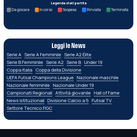
Legenda stati partita
Da giocare
In corso
Sospesa
Rinviata
Terminata
Leggi le News
Serie A
Serie A Femminile
Serie A2 Élite
Serie B Femminile
Serie A2
Serie B
Under 19
Coppa Italia
Coppa della Divisione
UEFA Futsal Champions League
Nazionale maschile
Nazionale femminile
Nazionale Under 19
Campionati Regionali
Attività giovanile
Hall of Fame
News istituzionali
Divisione Calcio a 5
Futsal TV
Settore Tecnico FIGC