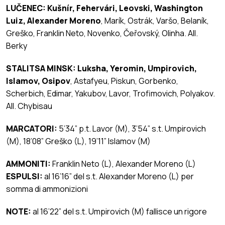
LUČENEC: Kušnír, Fehervári, Leovski, Washington
Luiz, Alexander Moreno
,
Marík, Ostrák, Varšo, Belaník,
Greško, Franklin Neto, Novenko, Čeřovský, Olinha. All.
Berky
STALITSA MINSK: Luksha, Yeromin, Umpirovich,
Islamov, Osipov
, Astafyeu, Piskun, Gorbenko,
Scherbich, Edimar, Yakubov, Lavor, Trofimovich, Polyakov.
All. Chybisau
MARCATORI:
5’34” p.t. Lavor (M), 3’54” s.t. Umpirovich
(M), 18’08”
Greško (L), 19’11” Islamov (M)
AMMONITI:
Franklin Neto (L), Alexander Moreno (L)
ESPULSI:
al 16’16” del s.t. Alexander Moreno (L) per
somma di ammonizioni
NOTE:
al 16’22” del s.t. Umpirovich (M) fallisce un rigore