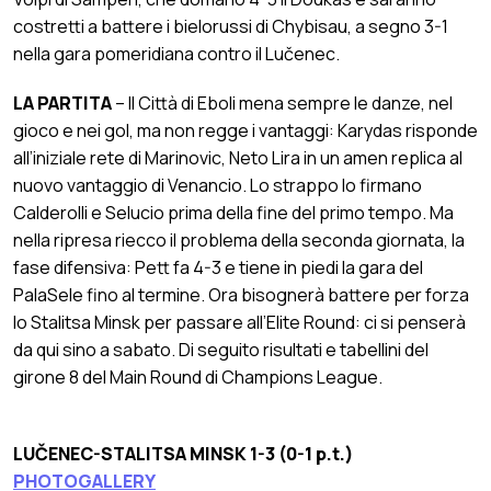
costretti a battere i bielorussi di Chybisau, a segno 3-1
nella gara pomeridiana contro il Lučenec.
LA PARTITA
– Il Città di Eboli mena sempre le danze, nel
gioco e nei gol, ma non regge i vantaggi: Karydas risponde
all’iniziale rete di Marinovic, Neto Lira in un amen replica al
nuovo vantaggio di Venancio. Lo strappo lo firmano
Calderolli e Selucio prima della fine del primo tempo. Ma
nella ripresa riecco il problema della seconda giornata, la
fase difensiva: Pett fa 4-3 e tiene in piedi la gara del
PalaSele fino al termine. Ora bisognerà battere per forza
lo Stalitsa Minsk per passare all’Elite Round: ci si penserà
da qui sino a sabato. Di seguito risultati e tabellini del
girone 8 del Main Round di Champions League.
LUČENEC-STALITSA MINSK 1-3 (0-1 p.t.)
PHOTOGALLERY