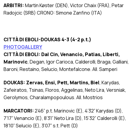
ARBITRI:
Martin Køster (DEN), Victor Chaix (FRA), Petar
Radojcic (SRB) CRONO: Simone Zanfino (ITA)
CITTÀ DI EBOLI-DOUKAS 4-3 (4-2 p.t.)
PHOTOGALLERY
CITTÀ DI EBOLI: Dal Cin, Venancio, Patias, Liberti,
Marinovic
, Degan, Igor Carioca, Calderolli, Braga, Galliani,
Baroni, Restaino, Selucio, Montefalcone. All. Samperi
DOUKAS: Zervas, Ensi, Pett, Martins, Biel
, Karydas,
Zafeiratos, Tsinas, Floros, Aggelinas, Neto Lira, Versniak,
Gerolymos, Charalampopoulous. All. Mostrios
MARCATORI:
2’46” p.t. Marinovic (E), 4’32” Karydas (D),
7’17” Venancio (E), 8’31” Neto Lira (D), 15’32” Calderolli (E),
18’10” Selucio (E), 3’07” s.t. Pett (D)