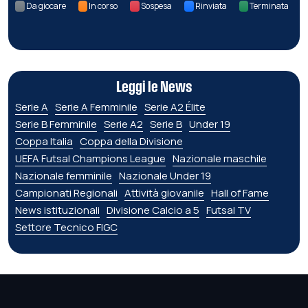
Da giocare
In corso
Sospesa
Rinviata
Terminata
Leggi le News
Serie A
Serie A Femminile
Serie A2 Élite
Serie B Femminile
Serie A2
Serie B
Under 19
Coppa Italia
Coppa della Divisione
UEFA Futsal Champions League
Nazionale maschile
Nazionale femminile
Nazionale Under 19
Campionati Regionali
Attività giovanile
Hall of Fame
News istituzionali
Divisione Calcio a 5
Futsal TV
Settore Tecnico FIGC