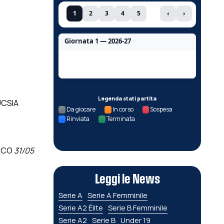
1
2
3
4
5
‹
›
Giornata 1 — 2026-27
Nessun dato per questa giornata.
Legenda stati partita
UCSIA
Da giocare
In corso
Sospesa
Rinviata
Terminata
UCO
31/05
Leggi le News
Serie A
Serie A Femminile
Serie A2 Élite
Serie B Femminile
Serie A2
Serie B
Under 19