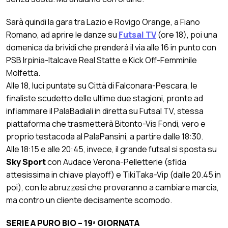
Sarà quindi la gara tra Lazio e Rovigo Orange, a Fiano
Romano, ad aprire le danze su
Futsal TV
(ore 18), poi una
domenica da brividi che prenderà il via alle 16 in punto con
PSB Irpinia-Italcave Real Statte e Kick Off-Femminile
Molfetta.
Alle 18, luci puntate su Città di Falconara-Pescara, le
finaliste scudetto delle ultime due stagioni, pronte ad
infiammare il PalaBadiali in diretta su Futsal TV, stessa
piattaforma che trasmetterà Bitonto-Vis Fondi, vero e
proprio testacoda al PalaPansini, a partire dalle 18:30.
Alle 18:15 e alle 20:45, invece, il grande futsal si sposta su
Sky Sport
con Audace Verona-Pelletterie (sfida
attesissima in chiave playoff) e TikiTaka-Vip (dalle 20.45 in
poi), con le abruzzesi che proveranno a cambiare marcia,
ma contro un cliente decisamente scomodo.
SERIE A PURO BIO – 19ª GIORNATA