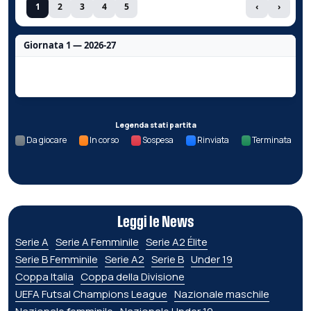
1
2
3
4
5
‹
›
Giornata 1 — 2026-27
Nessun dato per questa giornata.
Legenda stati partita
Da giocare
In corso
Sospesa
Rinviata
Terminata
Leggi le News
Serie A
Serie A Femminile
Serie A2 Élite
Serie B Femminile
Serie A2
Serie B
Under 19
Coppa Italia
Coppa della Divisione
UEFA Futsal Champions League
Nazionale maschile