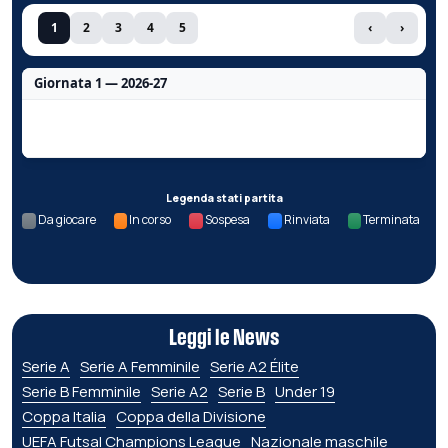
1
2
3
4
5
‹
›
Giornata 1 — 2026-27
Nessun dato per questa giornata.
Legenda stati partita
Da giocare
In corso
Sospesa
Rinviata
Terminata
Leggi le News
Serie A
Serie A Femminile
Serie A2 Élite
Serie B Femminile
Serie A2
Serie B
Under 19
Coppa Italia
Coppa della Divisione
UEFA Futsal Champions League
Nazionale maschile