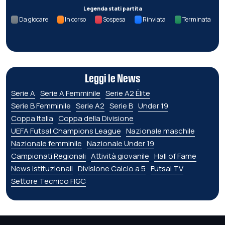
Legenda stati partita
Da giocare
In corso
Sospesa
Rinviata
Terminata
Leggi le News
Serie A
Serie A Femminile
Serie A2 Élite
Serie B Femminile
Serie A2
Serie B
Under 19
Coppa Italia
Coppa della Divisione
UEFA Futsal Champions League
Nazionale maschile
Nazionale femminile
Nazionale Under 19
Campionati Regionali
Attività giovanile
Hall of Fame
News istituzionali
Divisione Calcio a 5
Futsal TV
Settore Tecnico FIGC