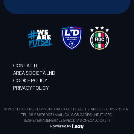
CONTATTI
AREA SOCIETÀ LND
COOKIE POLICY
PRIVACY POLICY
© 2025 FIGC - LND - DIVISIONE CALCIO A 5 | VIALE TIZIANO, 25 - 00196 ROMA |
TEL. 06.98876993 | MAIL: CALCIO5.GARE@LND.IT | PEC:
SEGRETERIAGENERALE@PEC.DIVISIONECALCIOA5.IT
Powered by