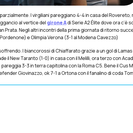
arzialmente. I virgiliani pareggiano 4-4 in casa del Rovereto, r
aggancio al vertice del
girone A
di Serie A2 Élite dove ora c’è so
 Prata. Negli altri incontri della prima giornata di ritorno succ
1 al Pordenone) e Olimpia Verona (3-1 al Modena Cavezzo)
ffrendo. I biancorossi di Chiaffarato grazie a un gol di Lamas 
ade il New Taranto (1-0) in casa con il Melilli, ora terzo con Ac
pareggia 3-3 in terra capitolina con la Roma C5. Bene il Cus M
 Defender Giovinazzo, ok 7-1 a Ortona con il fanalino di coda To