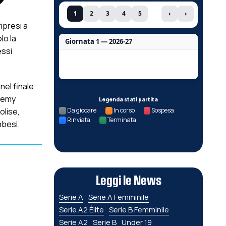
1
2
3
4
5
‹
›
ipresi a
lo la
Giornata 1 — 2026-27
essi
Nessun dato per questa giornata.
nel finale
ademy
Legenda stati partita
olise,
Da giocare
In corso
Sospesa
Rinviata
Terminata
mbesi.
Leggi le News
Serie A
Serie A Femminile
Serie A2 Élite
Serie B Femminile
Serie A2
Serie B
Under 19