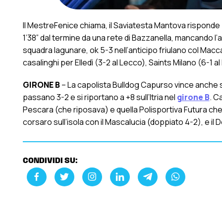
Il MestreFenice chiama, il Saviatesta Mantova risponde p
1’38” dal termine da una rete di Bazzanella, mancando l’
squadra lagunare, ok 5-3 nell’anticipo friulano col Maccan
casalinghi per Elledì (3-2 al Lecco), Saints Milano (6-
GIRONE B
– La capolista Bulldog Capurso vince anche so
passano 3-2 e si riportano a +8 sull’Itria nel
girone B
. C
Pescara (che riposava) e quella Polisportiva Futura che 
corsaro sull’isola con il Mascalucia (doppiato 4-2), e il
CONDIVIDI SU: