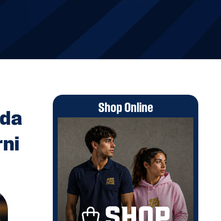
Shop Online
 da
rni