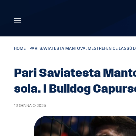
Skip to main content
HOME
»
PARI SAVIATESTA MANTOVA: MESTREFENICE LASSÙ DA
Pari Saviatesta Mant
sola. I Bulldog Capurs
18 GENNAIO 2025