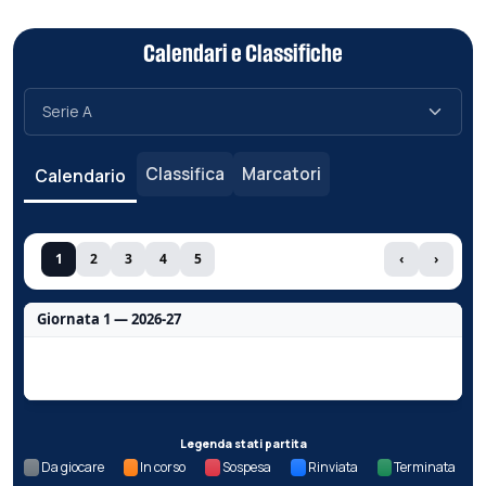
Calendari e Classifiche
Classifica
Marcatori
Calendario
1
2
3
4
5
‹
›
Giornata 1 — 2026-27
Nessun dato per questa giornata.
Legenda stati partita
Da giocare
In corso
Sospesa
Rinviata
Terminata