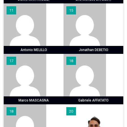
11
15
Antonio MELILLO
Jonathan DEBETIO
17
18
Marco MASCAGNA
Gabriele AFFATATO
18
20