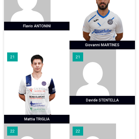
Flavio ANTONINI
Giovanni MARTINES
21
21
Davide STENTELLA
Mattia TRIGLIA
22
22