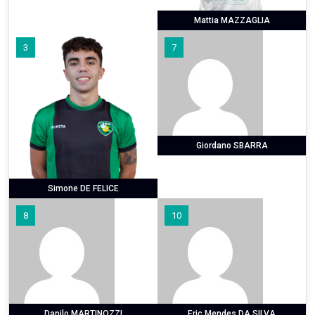
Mattia MAZZAGLIA
3
7
Giordano SBARRA
Simone DE FELICE
8
10
Danilo MARTINOZZI
Eric Mendes DA SILVA