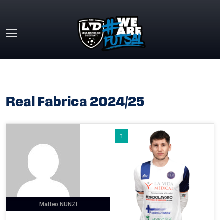
Skip to main content
HOME
»
REAL FABRICA 2024/25
Real Fabrica 2024/25
1
Matteo NUNZI