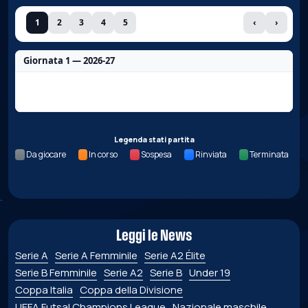
1
2
3
4
5
‹
›
Giornata 1 — 2026-27
Nessun dato per questa giornata.
Legenda stati partita
Da giocare
In corso
Sospesa
Rinviata
Terminata
Leggi le News
Serie A
Serie A Femminile
Serie A2 Élite
Serie B Femminile
Serie A2
Serie B
Under 19
Coppa Italia
Coppa della Divisione
UEFA Futsal Champions League
Nazionale maschile