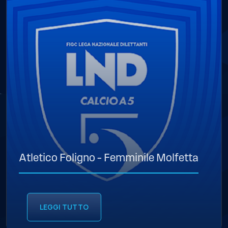
Atletico Foligno – Femminile Molfetta
LEGGI TUTTO