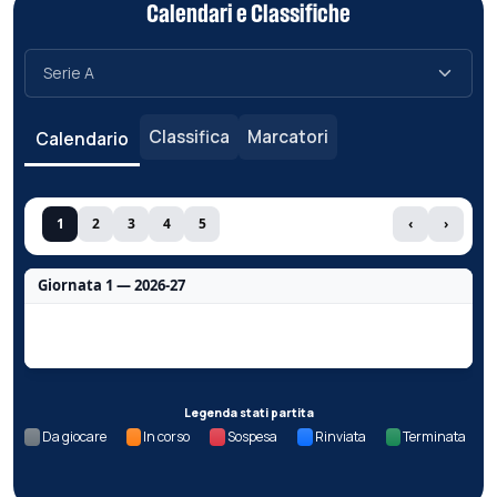
Calendari e Classifiche
Classifica
Marcatori
Calendario
1
2
3
4
5
‹
›
Giornata 1 — 2026-27
Nessun dato per questa giornata.
Legenda stati partita
Da giocare
In corso
Sospesa
Rinviata
Terminata