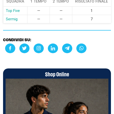
SQUADRA
1 TEMPO
2 TEMPO
RISULTATO FINALE
Top Five
—
—
1
Sermig
—
—
7
CONDIVIDI SU:
Shop Online