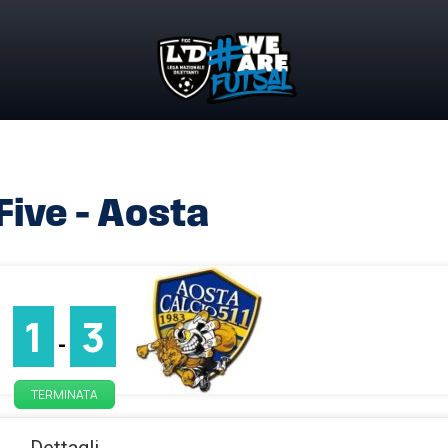
Five – Aosta
1
3
-
TERMINATA