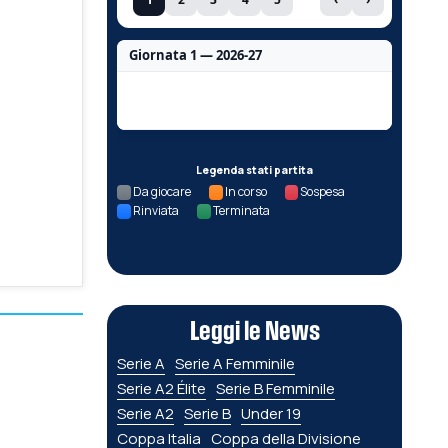
Giornata 1 — 2026-27
Nessun dato per questa giornata.
Legenda stati partita
Da giocare
In corso
Sospesa
Rinviata
Terminata
Leggi le News
Serie A
Serie A Femminile
Serie A2 Élite
Serie B Femminile
Serie A2
Serie B
Under 19
Coppa Italia
Coppa della Divisione