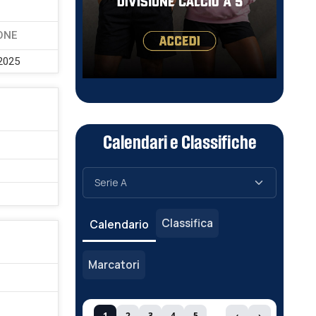
ONE
2025
Calendari e Classifiche
Classifica
Calendario
Marcatori
1
2
3
4
5
‹
›