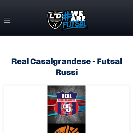
Skip to main content
HOME
»
REAL CASALGRANDESE – FUTSAL RUSSI
Real Casalgrandese – Futsal
Russi