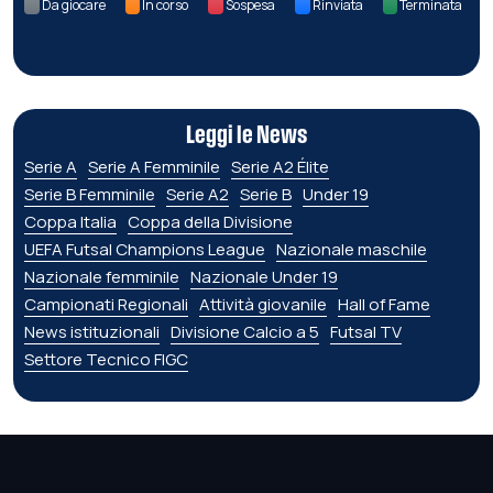
Da giocare
In corso
Sospesa
Rinviata
Terminata
Leggi le News
Serie A
Serie A Femminile
Serie A2 Élite
Serie B Femminile
Serie A2
Serie B
Under 19
Coppa Italia
Coppa della Divisione
UEFA Futsal Champions League
Nazionale maschile
Nazionale femminile
Nazionale Under 19
Campionati Regionali
Attività giovanile
Hall of Fame
News istituzionali
Divisione Calcio a 5
Futsal TV
Settore Tecnico FIGC