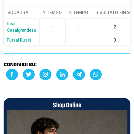
SQUADRA
1 TEMPO
2 TEMPO
RISULTATO FINALE
Real
—
—
2
Casalgrandese
Futsal Russi
—
—
3
CONDIVIDI SU:
Shop Online