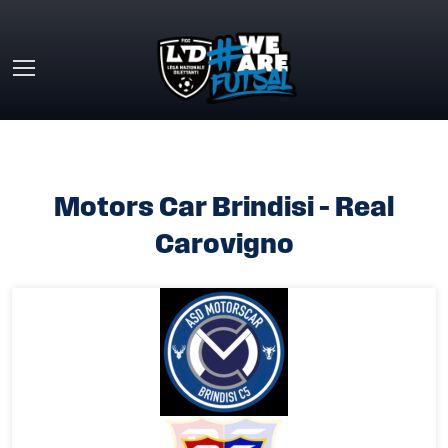
Skip to main content
HOME
»
MOTORS CAR BRINDISI – REAL CAROVIGNO
Motors Car Brindisi – Real
Carovigno