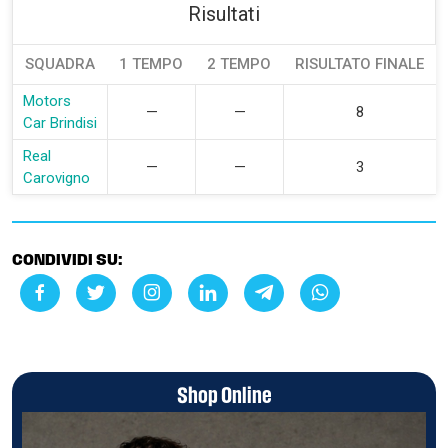
Risultati
SQUADRA
1 TEMPO
2 TEMPO
RISULTATO FINALE
Motors
—
—
8
Car Brindisi
Real
—
—
3
Carovigno
CONDIVIDI SU:
Shop Online