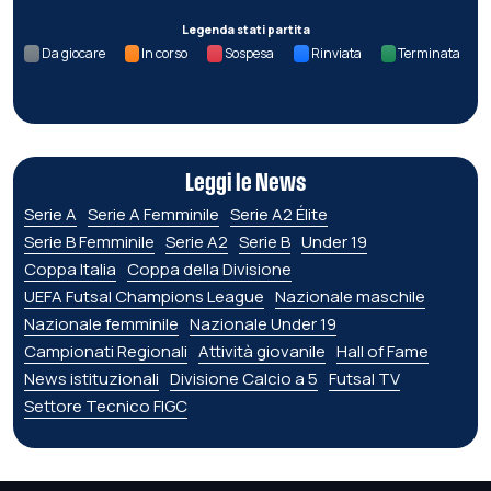
Legenda stati partita
Da giocare
In corso
Sospesa
Rinviata
Terminata
Leggi le News
Serie A
Serie A Femminile
Serie A2 Élite
Serie B Femminile
Serie A2
Serie B
Under 19
Coppa Italia
Coppa della Divisione
UEFA Futsal Champions League
Nazionale maschile
Nazionale femminile
Nazionale Under 19
Campionati Regionali
Attività giovanile
Hall of Fame
News istituzionali
Divisione Calcio a 5
Futsal TV
Settore Tecnico FIGC