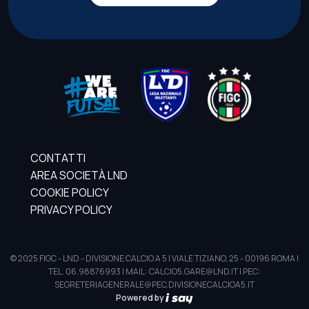
CONTATTI
AREA SOCIETÀ LND
COOKIE POLICY
PRIVACY POLICY
© 2025 FIGC - LND - DIVISIONE CALCIO A 5 | VIALE TIZIANO, 25 - 00196 ROMA |
TEL. 06.98876993 | MAIL: CALCIO5.GARE@LND.IT | PEC:
SEGRETERIAGENERALE@PEC.DIVISIONECALCIOA5.IT
Powered by