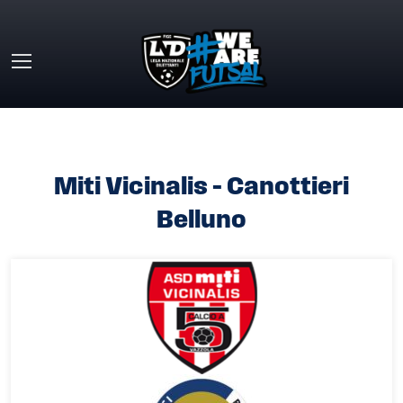
Skip to main content
HOME
»
MITI VICINALIS – CANOTTIERI BELLUNO
Miti Vicinalis – Canottieri
Belluno