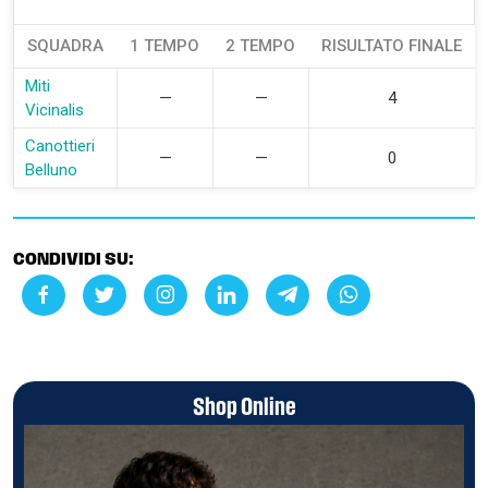
SQUADRA
1 TEMPO
2 TEMPO
RISULTATO FINALE
Miti
—
—
4
Vicinalis
Canottieri
—
—
0
Belluno
CONDIVIDI SU:
Shop Online