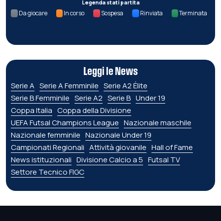
Legenda stati partita
Da giocare
In corso
Sospesa
Rinviata
Terminata
Leggi le News
Serie A
Serie A Femminile
Serie A2 Élite
Serie B Femminile
Serie A2
Serie B
Under 19
Coppa Italia
Coppa della Divisione
UEFA Futsal Champions League
Nazionale maschile
Nazionale femminile
Nazionale Under 19
Campionati Regionali
Attività giovanile
Hall of Fame
News istituzionali
Divisione Calcio a 5
Futsal TV
Settore Tecnico FIGC