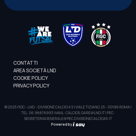
CONTATTI
AREA SOCIETÀ LND
COOKIE POLICY
PRIVACY POLICY
© 2025 FIGC - LND - DIVISIONE CALCIO A 5 | VIALE TIZIANO, 25 - 00196 ROMA |
TEL. 06.98876993 | MAIL: CALCIO5.GARE@LND.IT | PEC:
SEGRETERIAGENERALE@PEC.DIVISIONECALCIOA5.IT
Powered by