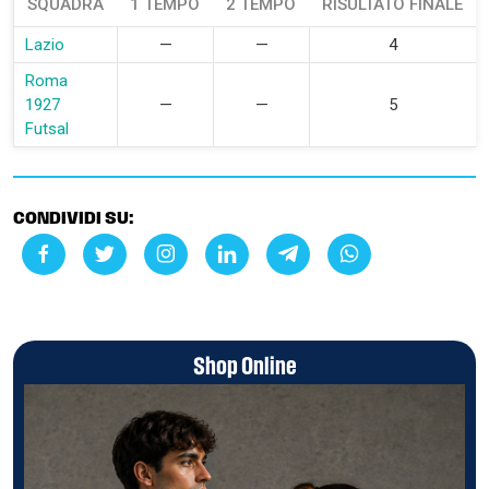
SQUADRA
1 TEMPO
2 TEMPO
RISULTATO FINALE
Lazio
—
—
4
Roma
1927
—
—
5
Futsal
CONDIVIDI SU:
Shop Online