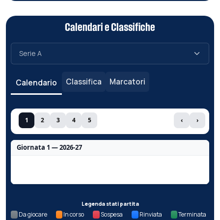
Calendari e Classifiche
Classifica
Marcatori
Calendario
1
2
3
4
5
‹
›
Giornata 1 — 2026-27
Nessun dato per questa giornata.
Legenda stati partita
Da giocare
In corso
Sospesa
Rinviata
Terminata