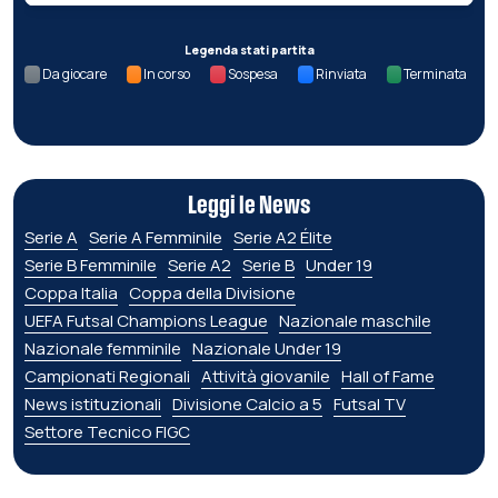
Legenda stati partita
Da giocare
In corso
Sospesa
Rinviata
Terminata
Leggi le News
Serie A
Serie A Femminile
Serie A2 Élite
Serie B Femminile
Serie A2
Serie B
Under 19
Coppa Italia
Coppa della Divisione
UEFA Futsal Champions League
Nazionale maschile
Nazionale femminile
Nazionale Under 19
Campionati Regionali
Attività giovanile
Hall of Fame
News istituzionali
Divisione Calcio a 5
Futsal TV
Settore Tecnico FIGC