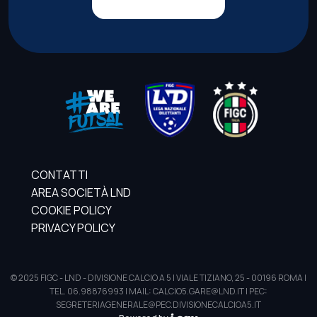
CONTATTI
AREA SOCIETÀ LND
COOKIE POLICY
PRIVACY POLICY
© 2025 FIGC - LND - DIVISIONE CALCIO A 5 | VIALE TIZIANO, 25 - 00196 ROMA |
TEL. 06.98876993 | MAIL: CALCIO5.GARE@LND.IT | PEC:
SEGRETERIAGENERALE@PEC.DIVISIONECALCIOA5.IT