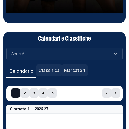
Calendari e Classifiche
Classifica
Marcatori
Calendario
1
2
3
4
5
‹
›
Giornata 1 — 2026-27
Nessun dato per questa giornata.