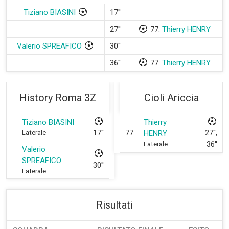
Tiziano BIASINI
17''
27''
77.
Thierry HENRY
Valerio SPREAFICO
30''
36''
77.
Thierry HENRY
History Roma 3Z
Cioli Ariccia
Tiziano BIASINI
Thierry
17''
77
27'',
Laterale
HENRY
36''
Laterale
Valerio
SPREAFICO
30''
Laterale
Risultati