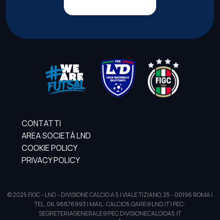
CONTATTI
AREA SOCIETÀ LND
COOKIE POLICY
PRIVACY POLICY
© 2025 FIGC - LND - DIVISIONE CALCIO A 5 | VIALE TIZIANO, 25 - 00196 ROMA |
TEL. 06.98876993 | MAIL: CALCIO5.GARE@LND.IT | PEC:
SEGRETERIAGENERALE@PEC.DIVISIONECALCIOA5.IT