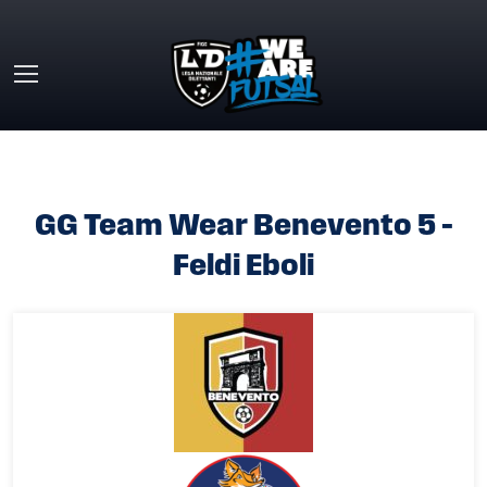
Skip to main content
HOME
»
GG TEAM WEAR BENEVENTO 5 – FELDI EBOLI
GG Team Wear Benevento 5 –
Feldi Eboli