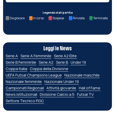
Legenda stati partita
Da giocare
In corso
Sospesa
Rinviata
Terminata
Leggi le News
Serie A
Serie A Femminile
Serie A2 Élite
Serie B Femminile
Serie A2
Serie B
Under 19
Coppa Italia
Coppa della Divisione
UEFA Futsal Champions League
Nazionale maschile
Nazionale femminile
Nazionale Under 19
Campionati Regionali
Attività giovanile
Hall of Fame
News istituzionali
Divisione Calcio a 5
Futsal TV
Settore Tecnico FIGC