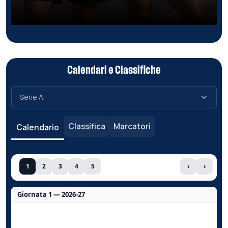
Calendari e Classifiche
Classifica
Marcatori
Calendario
1
2
3
4
5
‹
›
Giornata 1 — 2026-27
Nessun dato per questa giornata.