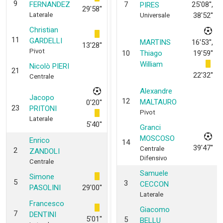
9
FERNANDEZ
7
25'08'',
PIRES
29'58''
Laterale
38'52''
Universale
Christian
11
GARDELLI
MARTINS
16'53'',
13'28''
Pivot
10
Thiago
19'59''
William
Nicolò PIERI
21
22'32''
Centrale
Alexandre
Jacopo
12
MALTAURO
0'20''
23
PRITONI
Pivot
Laterale
5'40''
Granci
MOSCOSO
Enrico
14
39'47''
Centrale
2
ZANDOLI
Difensivo
Centrale
Samuele
Simone
5
3
CECCON
PASOLINI
29'00''
Laterale
Francesco
Giacomo
7
DENTINI
5'01''
5
BELLU