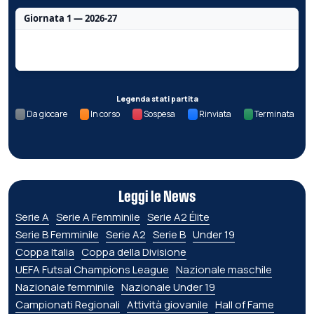
Giornata 1 — 2026-27
Nessun dato per questa giornata.
Legenda stati partita
Da giocare
In corso
Sospesa
Rinviata
Terminata
Leggi le News
Serie A
Serie A Femminile
Serie A2 Élite
Serie B Femminile
Serie A2
Serie B
Under 19
Coppa Italia
Coppa della Divisione
UEFA Futsal Champions League
Nazionale maschile
Nazionale femminile
Nazionale Under 19
Campionati Regionali
Attività giovanile
Hall of Fame