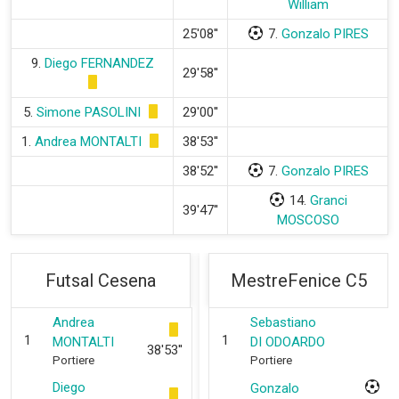
William
25'08''
7.
Gonzalo PIRES
9.
Diego FERNANDEZ
29'58''
5.
Simone PASOLINI
29'00''
1.
Andrea MONTALTI
38'53''
38'52''
7.
Gonzalo PIRES
14.
Granci
39'47''
MOSCOSO
Futsal Cesena
MestreFenice C5
Andrea
Sebastiano
1
1
MONTALTI
DI ODOARDO
38'53''
Portiere
Portiere
Diego
Gonzalo