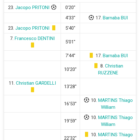
23.
Jacopo PRITONI
0'20''
4'33''
17.
Barnaba BUI
23.
Jacopo PRITONI
5'40''
7.
Francesco DENTINI
5'01''
7'44''
17.
Barnaba BUI
8.
Christian
10'20''
RUZZENE
11.
Christian GARDELLI
13'28''
10.
MARTINS Thiago
16'53''
William
10.
MARTINS Thiago
19'59''
William
10.
MARTINS Thiago
22'32''