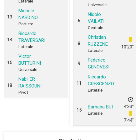
Laterale
Universale
Michele
Nicolò
13
NARDINO
6
VAILATI
Portiere
Centrale
Riccardo
Christian
14
TRAVERSARI
8
RUZZENE
10'20''
Laterale
Laterale
Victor
Federico
15
BUTTURINI
9
GENOVESI
Universale
Riccardo
Nabil ER
11
CRESCENZO
18
RAISSOUNI
Laterale
Pivot
4'33''
Barnaba BUI
15
Laterale
7'44''