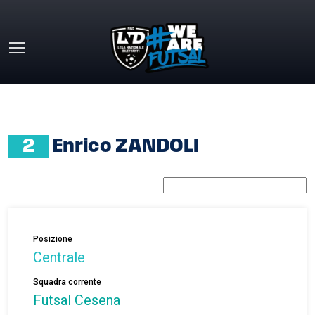
Skip to main content
HOME
»
ENRICO ZANDOLI
2
Enrico ZANDOLI
Posizione
Centrale
Squadra corrente
Futsal Cesena