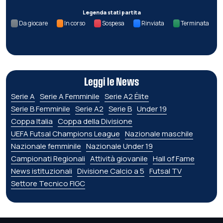
Legenda stati partita
Da giocare
In corso
Sospesa
Rinviata
Terminata
Leggi le News
Serie A
Serie A Femminile
Serie A2 Élite
Serie B Femminile
Serie A2
Serie B
Under 19
Coppa Italia
Coppa della Divisione
UEFA Futsal Champions League
Nazionale maschile
Nazionale femminile
Nazionale Under 19
Campionati Regionali
Attività giovanile
Hall of Fame
News istituzionali
Divisione Calcio a 5
Futsal TV
Settore Tecnico FIGC