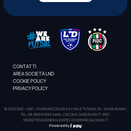
CONTATTI
AREA SOCIETÀ LND
COOKIE POLICY
PRIVACY POLICY
© 2025 FIGC - LND - DIVISIONE CALCIO A 5 | VIALE TIZIANO, 25 - 00196 ROMA |
TEL. 06.98876993 | MAIL: CALCIO5.GARE@LND.IT | PEC:
SEGRETERIAGENERALE@PEC.DIVISIONECALCIOA5.IT
Powered by