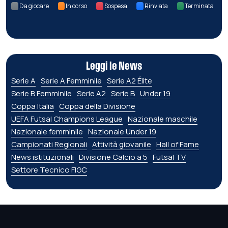
Da giocare
In corso
Sospesa
Rinviata
Terminata
Leggi le News
Serie A
Serie A Femminile
Serie A2 Élite
Serie B Femminile
Serie A2
Serie B
Under 19
Coppa Italia
Coppa della Divisione
UEFA Futsal Champions League
Nazionale maschile
Nazionale femminile
Nazionale Under 19
Campionati Regionali
Attività giovanile
Hall of Fame
News istituzionali
Divisione Calcio a 5
Futsal TV
Settore Tecnico FIGC